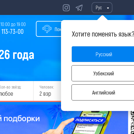
Рус
10:00 до 19:00
Помощь в подборе тура
 113-73-00
Хотите поменять язык
26 года
Русский
Узбекский
Кол-во звёзд:
Человек:
НАЙТИ
Английский
любое
2 взр