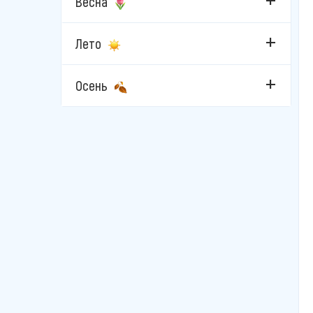
Весна
Свети-Стефан
Лето
Сутоморе
Осень
Тиват
Улцинь
Херцег-Нови
Чань