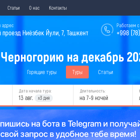
Статьи
О нас
Контакты
 адрес
Работаем с 
й проезд Ниёзбек Йули, 7, Ташкент
+998 (78)
 Черногорию на декабрь 20
Горящие туры
Туры
Статьи
Дата начала тура:
Длительность:
13 авг.
на 7-9 ночей
±3 дня