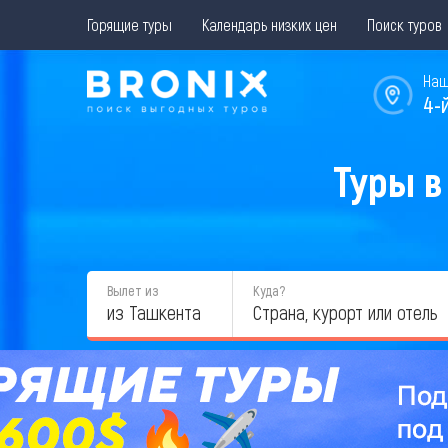
Горящие туры
Календарь низких цен
Поиск туров
Наш
4-
Туры в
Вылет из
Куда?
из Ташкента