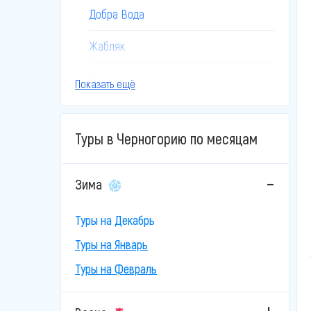
Добра Вода
Жабляк
Игало
Показать ещё
Колашин
Туры в Черногорию по месяцам
Котор
Пераст
Зима
Петровац
Туры на Декабрь
Подгорица
Туры на Январь
Туры на Февраль
Пржно
Рафаиловичи