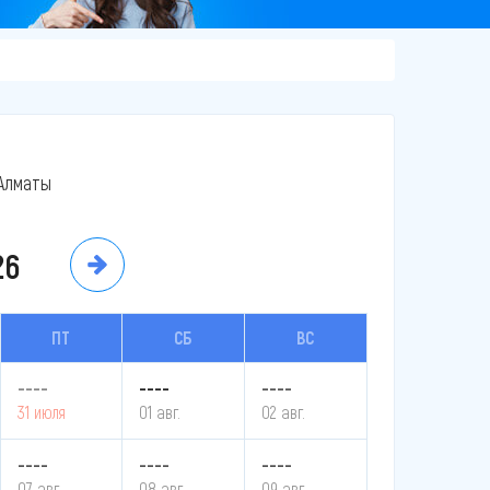
Алматы
26
ПТ
СБ
ВС
----
----
----
31 июля
01 авг.
02 авг.
----
----
----
07 авг.
08 авг.
09 авг.