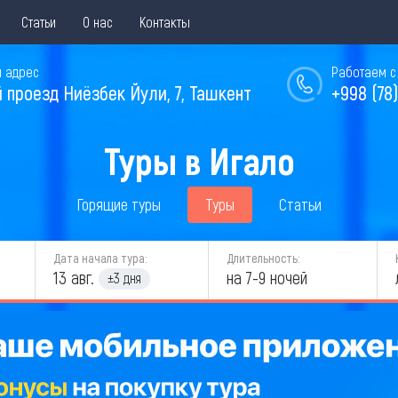
Статьи
О нас
Контакты
 адрес
Работаем с 
й проезд Ниёзбек Йули, 7, Ташкент
+998 (78)
Туры в Игало
Горящие туры
Туры
Статьи
Дата начала тура:
Длительность:
13 авг.
на 7-9 ночей
±3 дня