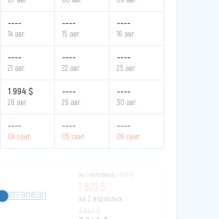
----
----
----
14 авг.
15 авг.
16 авг.
----
----
----
21 авг.
22 авг.
23 авг.
1 994 $
----
----
28 авг.
29 авг.
30 авг.
----
----
----
04 сент.
05 сент.
06 сент.
за 1 человека
1 821 $
1 821 $
diterranean
за 2 взрослых
3 642 $