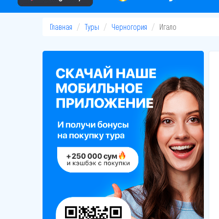
Главная
Туры
Черногория
Игало