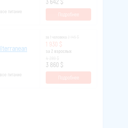
3 642 $
зовое питание
Подробнее
за 1 человека
2 145 $
1 930 $
diterranean
за 2 взрослых
4 289 $
3 860 $
зовое питание
Подробнее