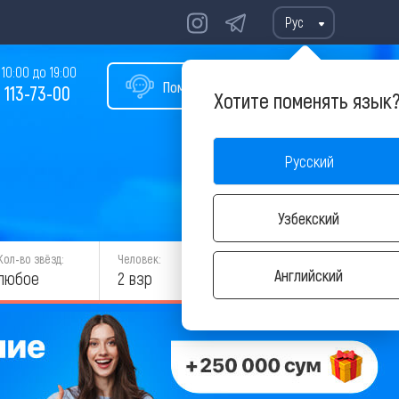
Рус
10:00 до 19:00
Помощь в подборе тура
 113-73-00
Хотите поменять язык
Русский
Узбекский
Кол-во звёзд:
Человек:
НАЙТИ
Английский
любое
2 взр