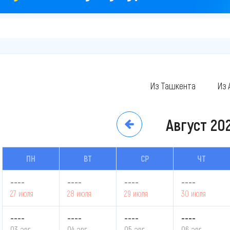
Из Ташкента
Из 
Август
20
ПН
ВТ
СР
ЧТ
----
----
----
----
27 июля
28 июля
29 июля
30 июля
----
----
----
----
03 авг.
04 авг.
05 авг.
06 авг.