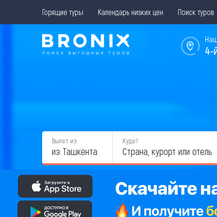
Горящие туры
Календарь низких цен
Поиск туров
Наш
4-
Вылет из
Куда?
из Ташкента