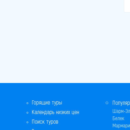
Тиват
Улцинь
Херцег-Нови
Чань
Горящие туры
Популяр
Шарм-Эл
Календарь низких цен
Белек
Поиск туров
Мармари