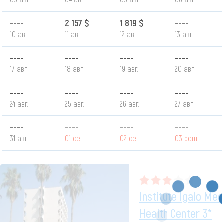
----
2 157 $
1 819 $
----
10 авг.
11 авг.
12 авг.
13 авг.
----
----
----
----
17 авг.
18 авг.
19 авг.
20 авг.
----
----
----
----
24 авг.
25 авг.
26 авг.
27 авг.
----
----
----
----
31 авг.
01 сент.
02 сент.
03 сент.
Institute Igalo Me
Health Center 3*