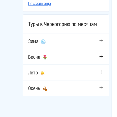
Игало
Показать ещё
Колашин
Туры в Черногорию по месяцам
Котор
Пераст
Зима
Петровац
Весна
Подгорица
Лето
Пржно
Рафаиловичи
Осень
Свети-Стефан
Сутоморе