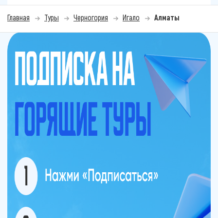
Главная
Туры
Черногория
Игало
Алматы