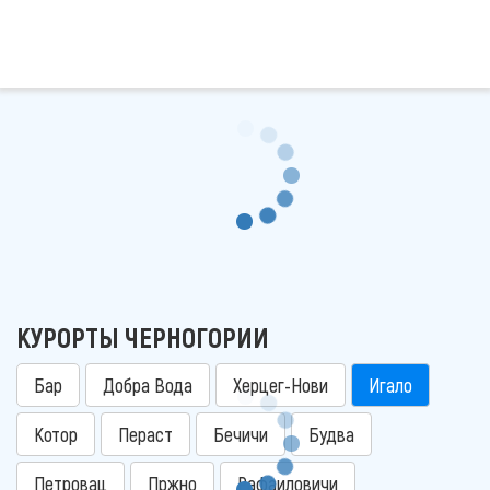
КУРОРТЫ ЧЕРНОГОРИИ
Бар
Добра Вода
Херцег-Нови
Игало
Котор
Пераст
Бечичи
Будва
Петровац
Пржно
Рафаиловичи