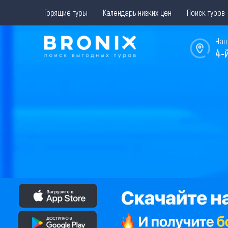
Горящие туры
Календарь низких цен
Поиск туров
Наш
4-