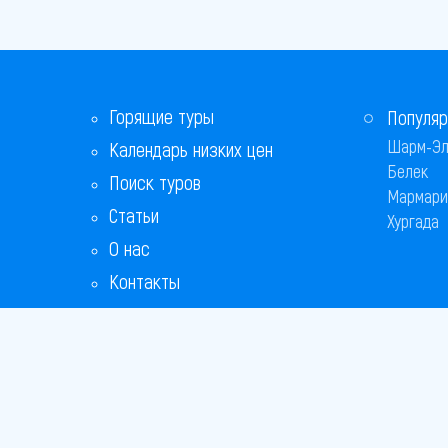
Горящие туры
Популяр
Шарм-Эл
Календарь низких цен
Белек
Поиск туров
Мармари
Статьи
Хургада
О нас
Контакты
Copyright
Bronix 20
Сайт не я
Способы