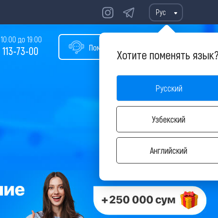
Рус
10:00 до 19:00
Помощь в подборе тура
 113-73-00
Хотите поменять язык
Русский
Узбекский
Английский