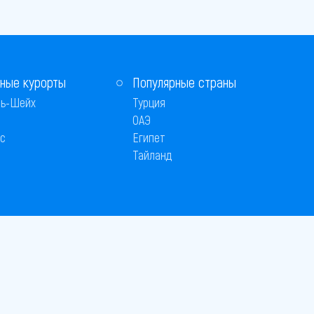
ные курорты
Популярные страны
ь-Шейх
Турция
ОАЭ
с
Египет
Тайланд
 © 2005–2026
26
вляется публичной офертой
 оплаты