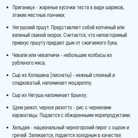
Приганице - жареные кусочки теста в виде шариков,
этакие местные пончики;
Негушский пршут. Представляет собой копченый или
вяленый свиной окорок. Считается, что неповторимый
привкус пршуту придают дым от сжигаемого бука;
Чевапи или чевапчичи - небольшие колбасы из
рубленого мяса;
Сыр из Колашина (лиснаты) - нежный слоеный и
сладковатый, напоминает моцареллу;
Сыр из Негуша напоминает брынзу;
Црни рижот, черное ризотто - рис с чернилами
каракатицы. Подается с обжаренными морепродуктами;
Хельдия - национальный черногорский пирог с сыром и
гречей. Запекается, подается холодным в качестве