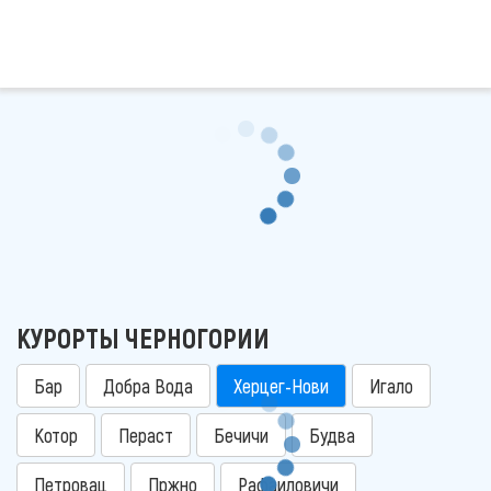
КУРОРТЫ ЧЕРНОГОРИИ
Бар
Добра Вода
Херцег-Нови
Игало
Котор
Пераст
Бечичи
Будва
Петровац
Пржно
Рафаиловичи