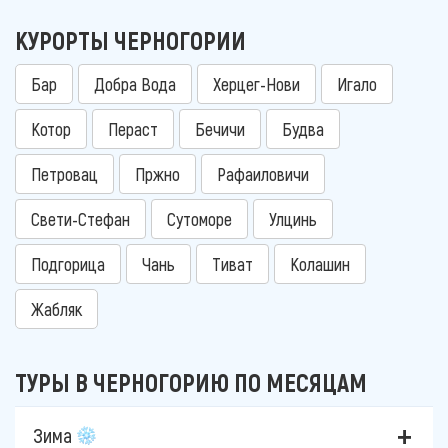
КУРОРТЫ ЧЕРНОГОРИИ
Бар
Добра Вода
Херцег-Нови
Игало
Котор
Пераст
Бечичи
Будва
Петровац
Пржно
Рафаиловичи
Свети-Стефан
Сутоморе
Улцинь
Подгорица
Чань
Тиват
Колашин
Жабляк
ТУРЫ В ЧЕРНОГОРИЮ ПО МЕСЯЦАМ
Зима