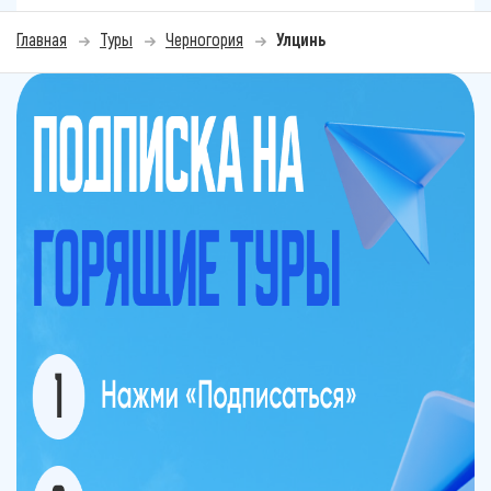
Главная
Туры
Черногория
Улцинь