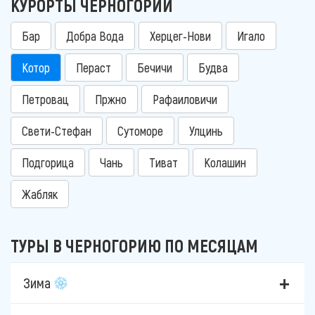
КУРОРТЫ ЧЕРНОГОРИИ
Бар
Добра Вода
Херцег-Нови
Игало
Котор
Пераст
Бечичи
Будва
Петровац
Пржно
Рафаиловичи
Свети-Стефан
Сутоморе
Улцинь
Подгорица
Чань
Тиват
Колашин
Жабляк
ТУРЫ В ЧЕРНОГОРИЮ ПО МЕСЯЦАМ
Зима