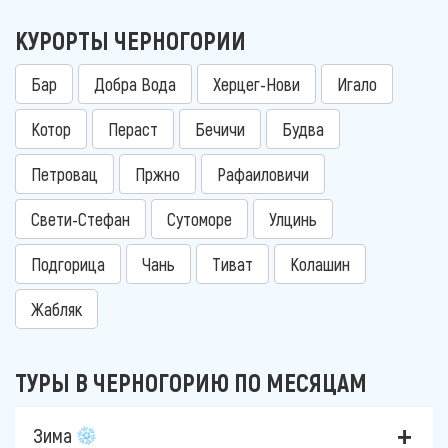
КУРОРТЫ ЧЕРНОГОРИИ
Бар
Добра Вода
Херцег-Нови
Игало
Котор
Пераст
Бечичи
Будва
Петровац
Пржно
Рафаиловичи
Свети-Стефан
Сутоморе
Улцинь
Подгорица
Чань
Тиват
Колашин
Жабляк
ТУРЫ В ЧЕРНОГОРИЮ ПО МЕСЯЦАМ
Зима