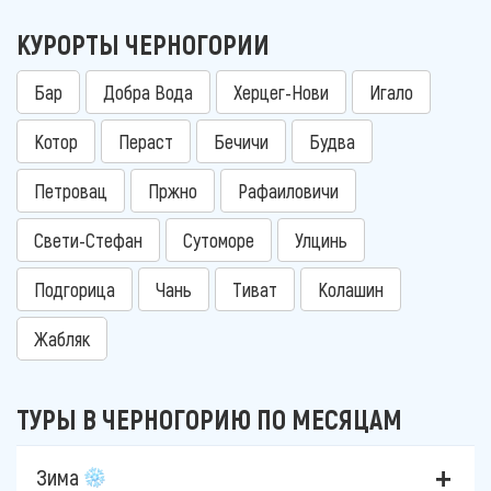
КУРОРТЫ ЧЕРНОГОРИИ
Бар
Добра Вода
Херцег-Нови
Игало
Котор
Пераст
Бечичи
Будва
Петровац
Пржно
Рафаиловичи
Свети-Стефан
Сутоморе
Улцинь
Подгорица
Чань
Тиват
Колашин
Жабляк
ТУРЫ В ЧЕРНОГОРИЮ ПО МЕСЯЦАМ
Зима