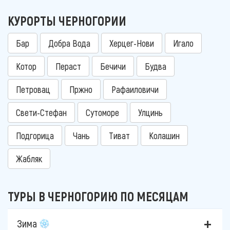
КУРОРТЫ ЧЕРНОГОРИИ
Бар
Добра Вода
Херцег-Нови
Игало
Котор
Пераст
Бечичи
Будва
Петровац
Пржно
Рафаиловичи
Свети-Стефан
Сутоморе
Улцинь
Подгорица
Чань
Тиват
Колашин
Жабляк
ТУРЫ В ЧЕРНОГОРИЮ ПО МЕСЯЦАМ
Зима