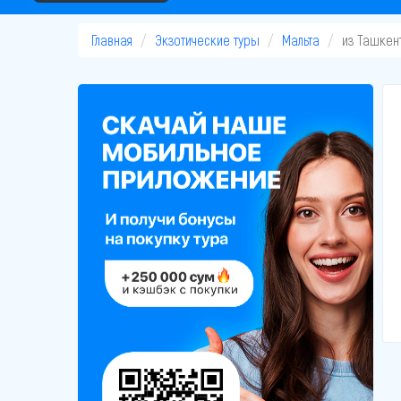
Главная
Экзотические туры
Мальта
из Ташкен