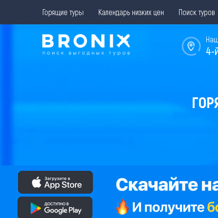
Горящие туры
Календарь низких цен
Поиск туров
Наш
4-
ГОР