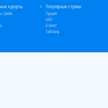
ные курорты
Популярные страны
ь-Шейх
Турция
ОАЭ
с
Египет
Тайланд
 © 2005–2026
26
вляется публичной офертой
 оплаты