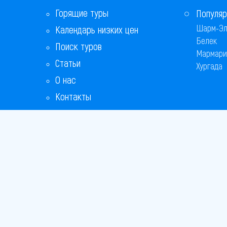
Горящие туры
Популяр
Шарм-Эл
Календарь низких цен
Белек
Поиск туров
Мармари
Статьи
Хургада
О нас
Контакты
Copyright
Bronix 20
Сайт не я
Способы