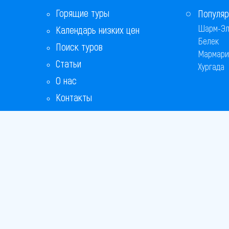
Горящие туры
Популяр
Шарм-Эл
Календарь низких цен
Белек
Поиск туров
Мармари
Статьи
Хургада
О нас
Контакты
Copyright
Bronix 20
Сайт не я
Способы