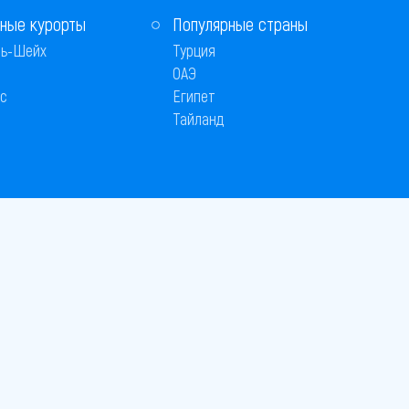
ные курорты
Популярные страны
ь-Шейх
Турция
ОАЭ
с
Египет
Тайланд
 © 2005–2026
26
вляется публичной офертой
 оплаты