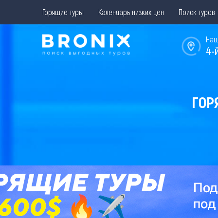
Горящие туры
Календарь низких цен
Поиск туров
Наш
4-
ГОР