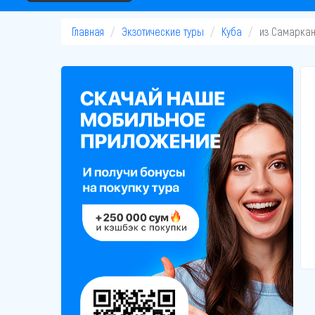
Главная
Экзотические туры
Куба
из Самарка