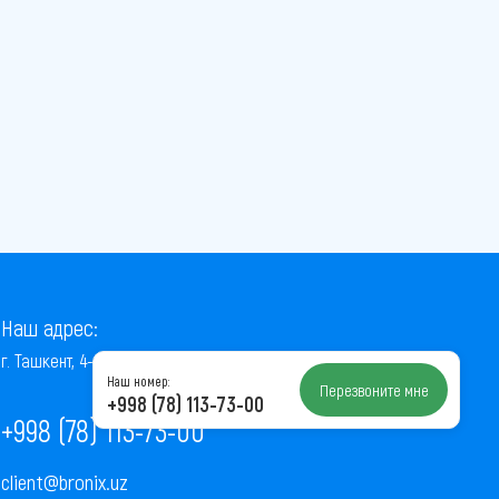
Наш адрес:
г. Ташкент, 4-й проезд Ниёзбек Йули, 7
Наш номер:
Перезвоните мне
+998 (78) 113-73-00
+998 (78) 113-73-00
client@bronix.uz