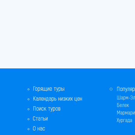
Горящие туры
Популяр
Шарм-Эл
Календарь низких цен
Белек
Поиск туров
Мармари
Статьи
Хургада
О нас