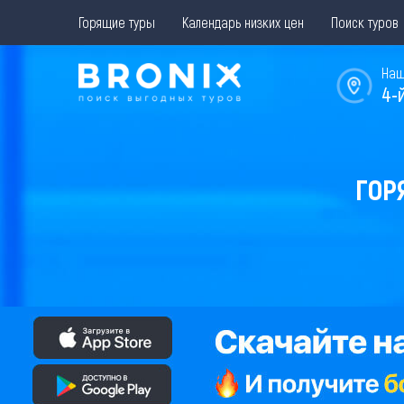
Горящие туры
Календарь низких цен
Поиск туров
Наш
4-
ГОР