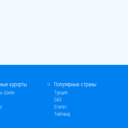
ные курорты
Популярные страны
ь-Шейх
Турция
ОАЭ
с
Египет
Тайланд