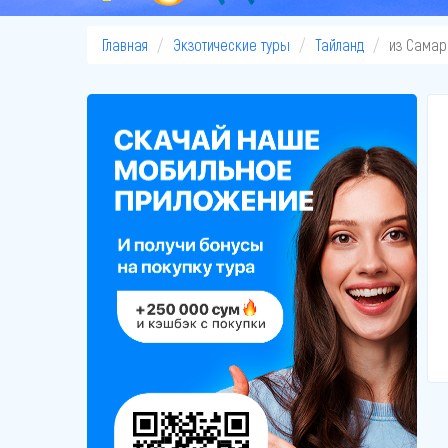
Главная
Экзотические туры
Тайланд
из Самар