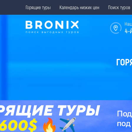
Горящие туры
Календарь низких цен
Поиск туров
Наш
4-
ГОР