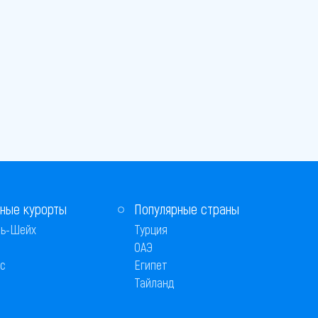
ные курорты
Популярные страны
ь-Шейх
Турция
ОАЭ
с
Египет
Тайланд