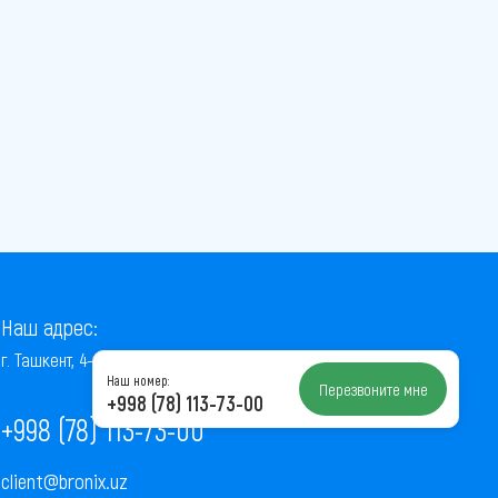
Наш адрес:
г. Ташкент, 4-й проезд Ниёзбек Йули, 7
Наш номер:
Перезвоните мне
+998 (78) 113-73-00
+998 (78) 113-73-00
client@bronix.uz