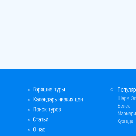
Горящие туры
Популяр
Шарм-Эл
Календарь низких цен
Белек
Поиск туров
Мармари
Статьи
Хургада
О нас