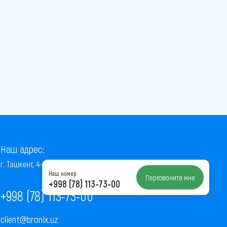
Наш адрес:
г. Ташкент, 4-й проезд Ниёзбек Йули, 7
Наш номер:
Перезвоните мне
+998 (78) 113-73-00
+998 (78) 113-73-00
client@bronix.uz