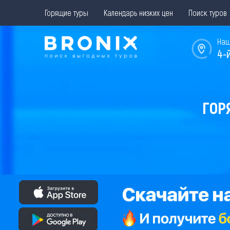
Горящие туры
Календарь низких цен
Поиск туров
Наш
4-
ГОР