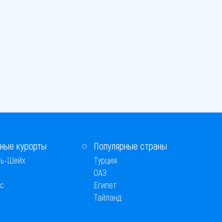
ные курорты
Популярные страны
ь-Шейх
Турция
ОАЭ
с
Египет
Тайланд