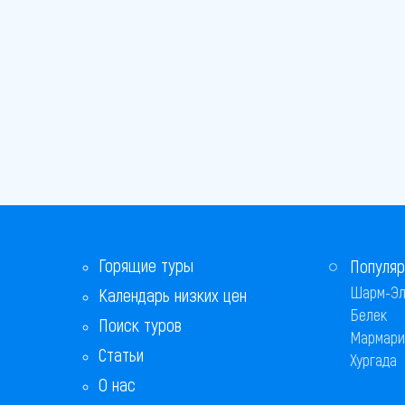
Горящие туры
Популяр
Шарм-Эл
Календарь низких цен
Белек
Поиск туров
Мармари
Статьи
Хургада
О нас