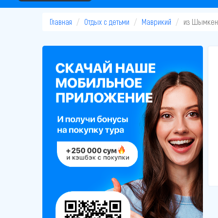
Главная
Отдых с детьми
Маврикий
из Шымкен