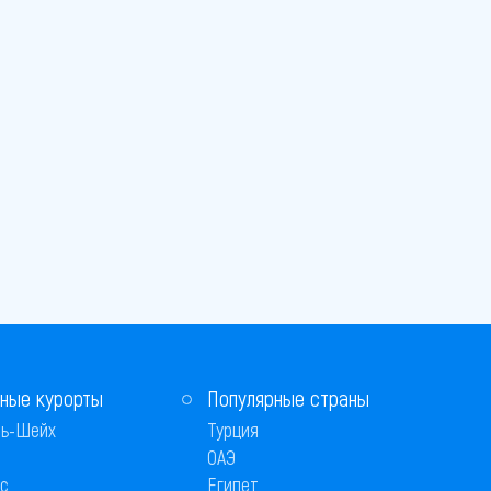
ные курорты
Популярные страны
ь-Шейх
Турция
ОАЭ
с
Египет