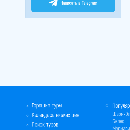
Написать в Telegram
Горящие туры
Популяр
Шарм-Эл
Календарь низких цен
Белек
Поиск туров
Мармари