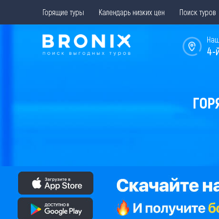
Горящие туры
Календарь низких цен
Поиск туров
Наш
4-
ГОР