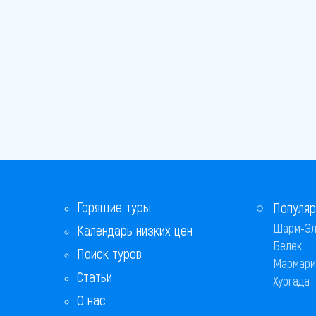
Горящие туры
Популяр
Шарм-Эл
Календарь низких цен
Белек
Поиск туров
Мармари
Статьи
Хургада
О нас