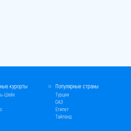
ные курорты
Популярные страны
ь-Шейх
Турция
ОАЭ
с
Египет
Тайланд