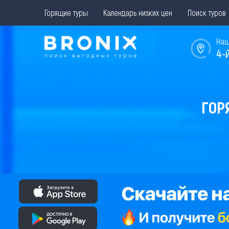
Горящие туры
Календарь низких цен
Поиск туров
Наш
4-
ГОР