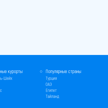
ные курорты
Популярные страны
ь-Шейх
Турция
ОАЭ
с
Египет
Тайланд