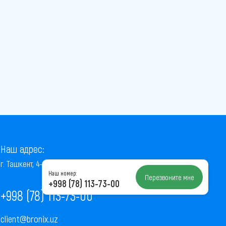
Наш адрес:
г. Ташкент, 4-й проезд Ниёзбек Йули, 7
Наш номер:
Перезвоните мне
+998 (78) 113-73-00
+998 (78) 113-73-00
client@bronix.uz