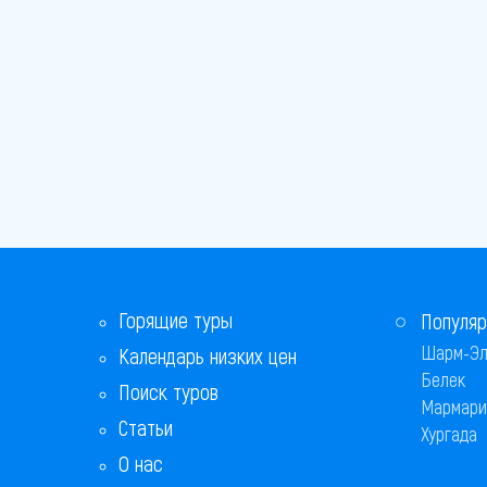
Горящие туры
Популяр
Шарм-Эл
Календарь низких цен
Белек
Поиск туров
Мармари
Статьи
Хургада
О нас