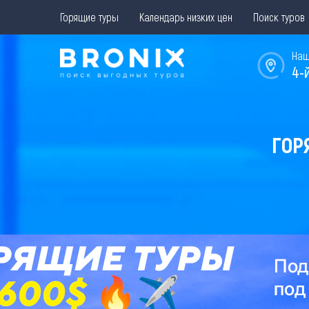
Горящие туры
Календарь низких цен
Поиск туров
Наш
4-
ГОР