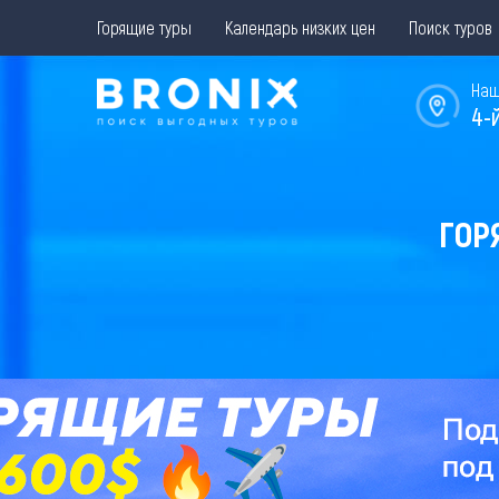
Горящие туры
Календарь низких цен
Поиск туров
Наш
4-
ГОР