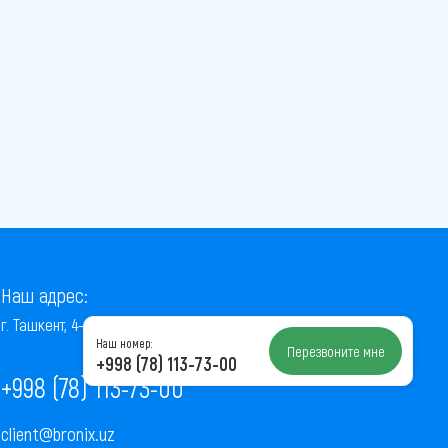
Наш адрес:
г. Ташкент, 4-й проезд Ниёзбек Йули, 7
Наш номер:
Перезвоните мне
+998 (78) 113-73-00
+998 (78) 113-73-00
client@bronix.uz