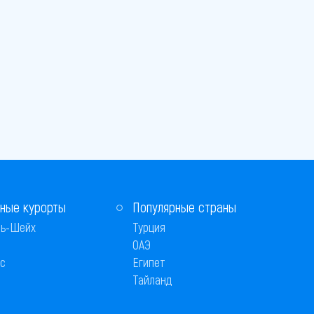
ные курорты
Популярные страны
ь-Шейх
Турция
ОАЭ
с
Египет
Тайланд