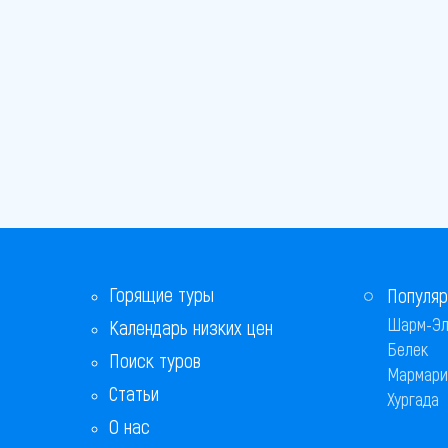
Горящие туры
Популяр
Шарм-Эл
Календарь низких цен
Белек
Поиск туров
Мармари
Статьи
Хургада
О нас