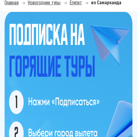
Главная
Новогодние туры
Египет
из Самарканда