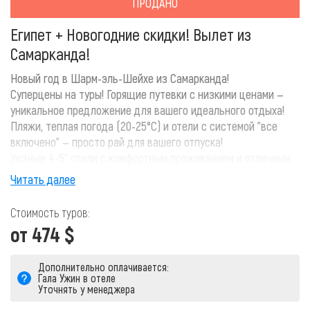
ПРОДАНО
Египет + Новогодние скидки! Вылет из
Самарканда!
Новый год в Шарм-эль-Шейхе из Самарканда!
Суперцены на туры! Горящие путевки с низкими ценами —
уникальное предложение для вашего идеального отдыха!
Пляжи, теплая погода (20-25°C) и отели с системой "все
включено" — просто рай для вашего отпуска!
Уютные 4-5* отели с комфортным проживанием и отличным
обслуживанием!
Читать далее
Включены авиаперелет и трансфер! Всё, что нужно для
отдыха — без лишних затрат!
Стоимость туров:
от 474 $
Забронируйте свой тур прямо сейчас и отправляйтесь в
солнечный Шарм на новогодние каникулы! Не упустите
Дополнительно оплачивается:
шанс!
Гала Ужин в отеле
Уточнять у менеджера