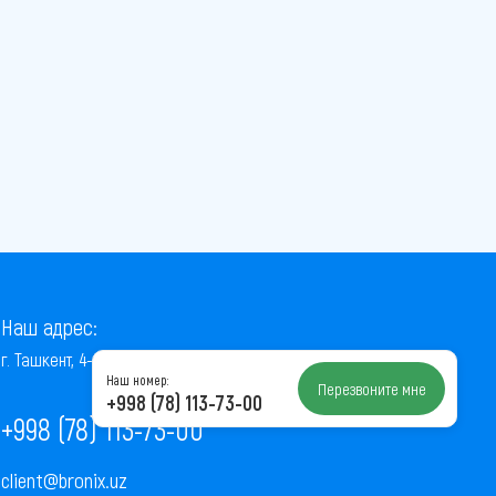
Наш адрес:
г. Ташкент, 4-й проезд Ниёзбек Йули, 7
Наш номер:
Перезвоните мне
+998 (78) 113-73-00
+998 (78) 113-73-00
client@bronix.uz