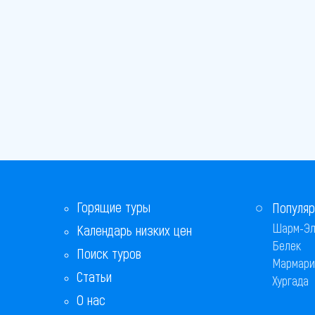
Горящие туры
Популяр
Шарм-Эл
Календарь низких цен
Белек
Поиск туров
Мармари
Статьи
Хургада
О нас