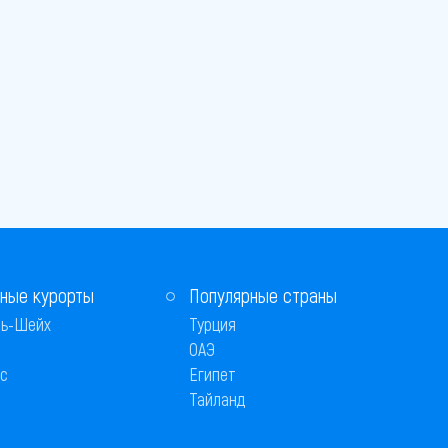
ные курорты
Популярные страны
ь-Шейх
Турция
ОАЭ
с
Египет
Тайланд