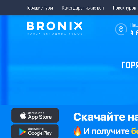
Горящие туры
Календарь низких цен
Поиск туров
Наш
4-
ГОР