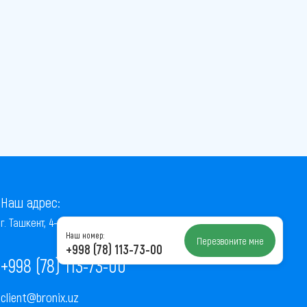
Наш адрес:
г. Ташкент, 4-й проезд Ниёзбек Йули, 7
Наш номер:
Перезвоните мне
+998 (78) 113-73-00
+998 (78) 113-73-00
client@bronix.uz