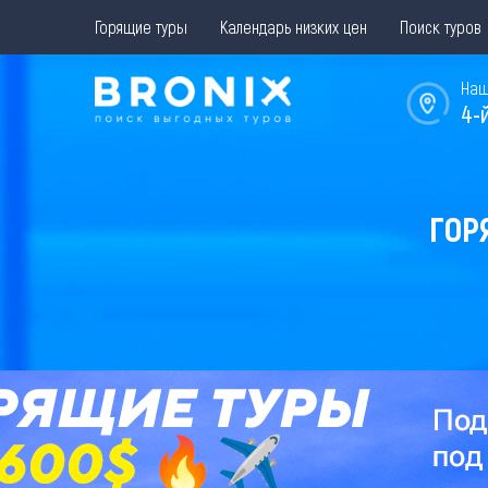
Горящие туры
Календарь низких цен
Поиск туров
Наш
4-
ГОР