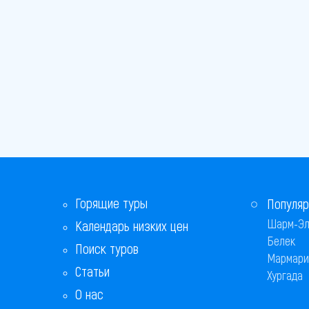
Горящие туры
Популяр
Шарм-Эл
Календарь низких цен
Белек
Поиск туров
Мармари
Статьи
Хургада
О нас