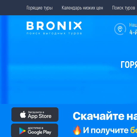
Горящие туры
Календарь низких цен
Поиск туров
Наш
4-
ГОР