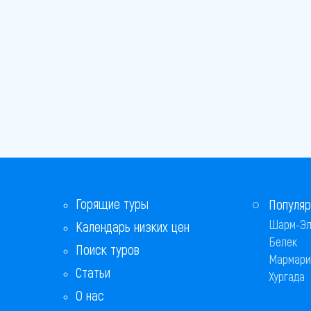
Горящие туры
Популяр
Шарм-Эл
Календарь низких цен
Белек
Поиск туров
Мармари
Статьи
Хургада
О нас