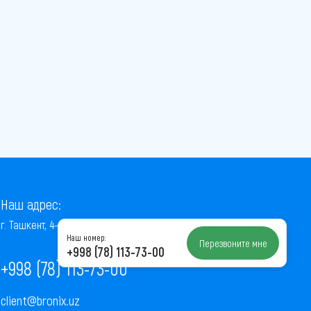
Наш адрес:
г. Ташкент, 4-й проезд Ниёзбек Йули, 7
Наш номер:
Перезвоните мне
+998 (78) 113-73-00
+998 (78) 113-73-00
client@bronix.uz