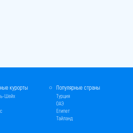
ные курорты
Популярные страны
ь-Шейх
Турция
ОАЭ
с
Египет
Тайланд