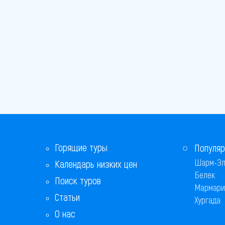
Горящие туры
Популяр
Шарм-Эл
Календарь низких цен
Белек
Поиск туров
Мармари
Статьи
Хургада
О нас