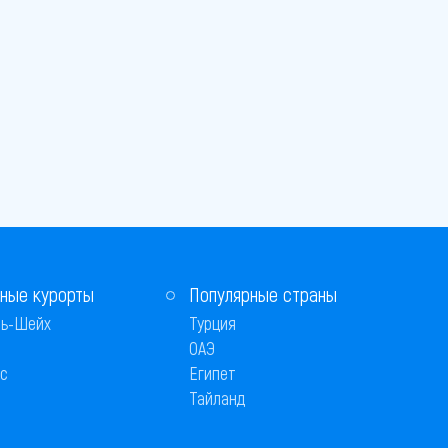
ные курорты
Популярные страны
ь-Шейх
Турция
ОАЭ
с
Египет
Тайланд