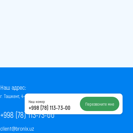
Наш адрес:
г. Ташкент, 4-й проезд Ниёзбек Йули, 7
Наш номер:
Перезвоните мне
+998 (78) 113-73-00
+998 (78) 113-73-00
client@bronix.uz