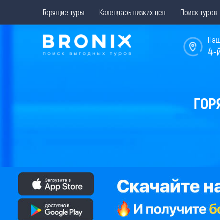
Горящие туры
Календарь низких цен
Поиск туров
Наш
4-
ГОР