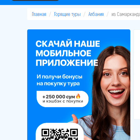
Главная
Горящие туры
Албания
из Самарканд