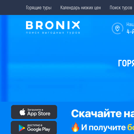
Горящие туры
Календарь низких цен
Поиск туров
Наш
4-
ГОР