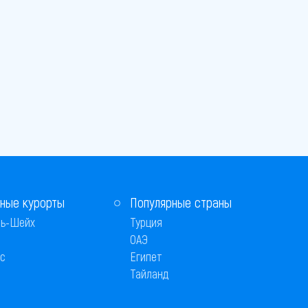
ные курорты
Популярные страны
ь-Шейх
Турция
ОАЭ
с
Египет
Тайланд