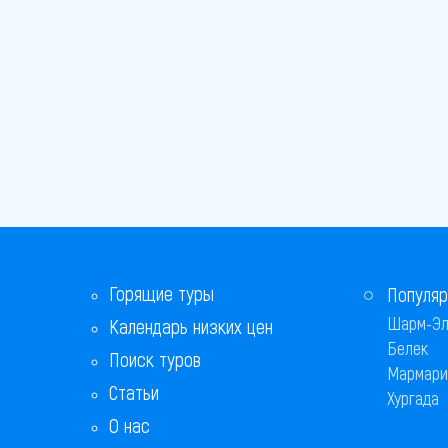
Горящие туры
Популяр
Шарм-Эл
Календарь низких цен
Белек
Поиск туров
Мармари
Статьи
Хургада
О нас