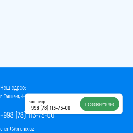
Наш адрес:
г. Ташкент, 4-й проезд Ниёзбек Йули, 7
Наш номер:
Перезвоните мне
+998 (78) 113-73-00
+998 (78) 113-73-00
client@bronix.uz