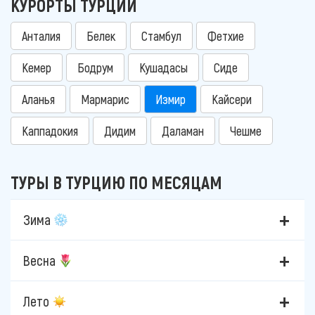
КУРОРТЫ ТУРЦИИ
Анталия
Белек
Стамбул
Фетхие
Кемер
Бодрум
Кушадасы
Сиде
Аланья
Мармарис
Измир
Кайсери
Каппадокия
Дидим
Даламан
Чешме
ТУРЫ В ТУРЦИЮ ПО МЕСЯЦАМ
Зима
Весна
Лето