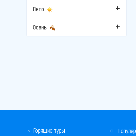
Лето
Мармарис
Стамбул
Осень
Фетхие
Чешме
Горящие туры
Популяр