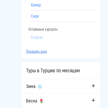
Кемер
Сиде
Остальные курорты
Бодрум
Даламан
Показать ещё
Дидим
Туры в Турцию по месяцам
Измир
Кайсери
Зима
Каппадокия
Весна
Кушадасы