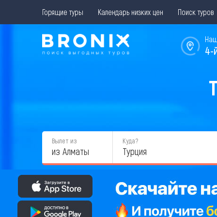
Горящие туры
Календарь низких цен
Поиск туров
Наш
4-
Вылет из
Куда?
из Алматы