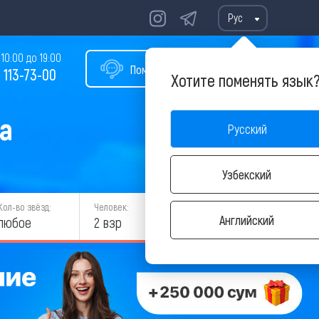
Рус
10:00 до 19:00
Помощь в подборе тура
 113-73-00
Хотите поменять язык
а
Русский
Узбекский
Кол-во звёзд:
Человек:
НАЙТИ
Английский
любое
2 взр