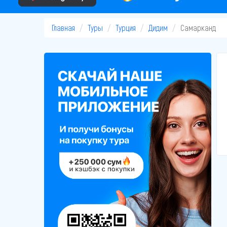
Главная
Туры
Турция
Дидим
Самарканд