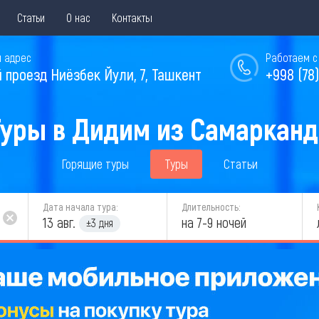
Статьи
О нас
Контакты
 адрес
Работаем с 
й проезд Ниёзбек Йули, 7, Ташкент
+998 (78)
Туры в Дидим из Самарканд
Горящие туры
Туры
Статьи
Дата начала тура:
Длительность:
13 авг.
на 7-9 ночей
±3 дня