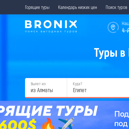
Горящие туры
Календарь низких цен
Поиск туров
Наш
4-
Туры в 
Вылет из
Куда?
из Алматы