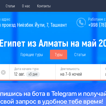
Статьи
О нас
Контакты
 адрес
Работаем с 
й проезд Ниёзбек Йули, 7, Ташкент
+998 (78)
Египет из Алматы на май 2
Горящие туры
Туры
Статьи
Дата начала тура:
Длительность:
12 авг.
на 7-9 ночей
±3 дня