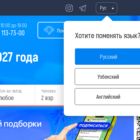
Рус
10:00 до 19:00
Помощь в подборе тура
 113-73-00
Хотите поменять язык
027 года
Русский
Узбекский
Кол-во звёзд:
Человек:
НАЙТИ
Английский
любое
2 взр