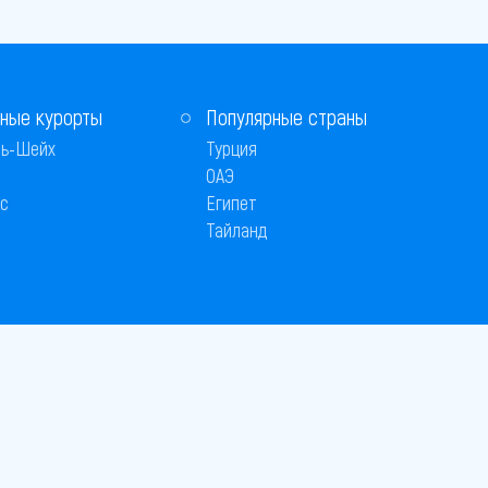
ные курорты
Популярные страны
ь-Шейх
Турция
ОАЭ
с
Египет
Тайланд
 © 2005–2026
26
вляется публичной офертой
 оплаты