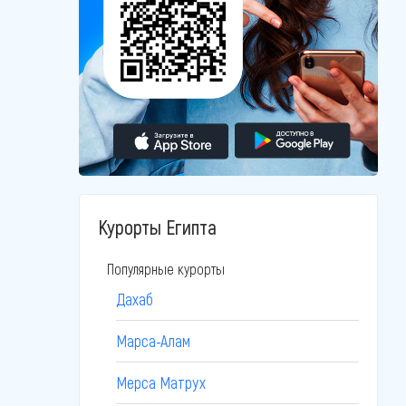
Курорты Египта
Популярные курорты
Дахаб
Марса-Алам
Мерса Матрух