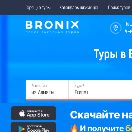
Горящие туры
Календарь низких цен
Поиск туров
Наш
4-
Туры в 
Вылет из
Куда?
из Алматы