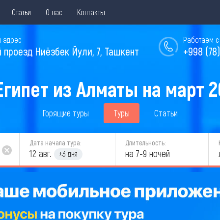
Статьи
О нас
Контакты
 адрес
Работаем с 
й проезд Ниёзбек Йули, 7, Ташкент
+998 (78)
Египет из Алматы на март 2
Горящие туры
Туры
Статьи
Дата начала тура:
Длительность:
12 авг.
на 7-9 ночей
±3 дня