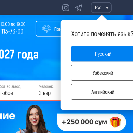
Рус
10:00 до 19:00
Помощь в подборе тура
 113-73-00
Хотите поменять язык
027 года
Русский
Узбекский
Кол-во звёзд:
Человек:
НАЙТИ
Английский
любое
2 взр