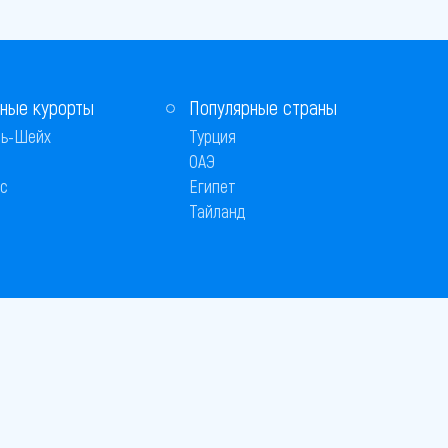
ные курорты
Популярные страны
ь-Шейх
Турция
ОАЭ
с
Египет
Тайланд
 © 2005–2026
26
вляется публичной офертой
 оплаты