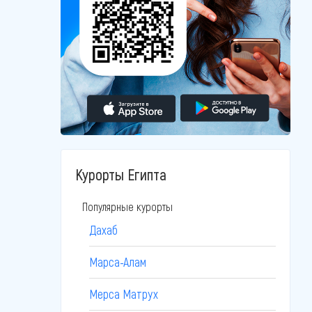
Курорты Египта
Популярные курорты
Дахаб
Марса-Алам
Мерса Матрух