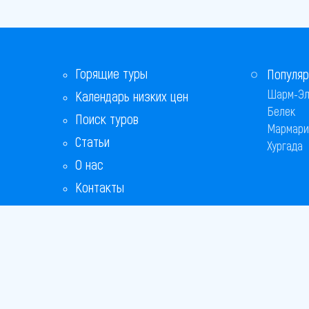
Горящие туры
Популяр
Шарм-Эл
Календарь низких цен
Белек
Поиск туров
Мармари
Статьи
Хургада
О нас
Контакты
Copyright
Bronix 20
Сайт не я
Способы