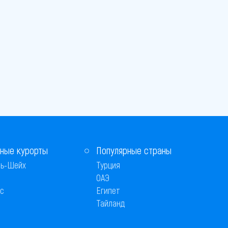
ные курорты
Популярные страны
ь-Шейх
Турция
ОАЭ
с
Египет
Тайланд