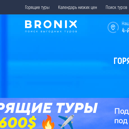
Горящие туры
Календарь низких цен
Поиск туров
Наш
4-
ГОР