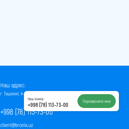
Наш адрес:
г. Ташкент, 4-й проезд Ниёзбек Йули, 7
Наш номер:
Перезвоните мне
+998 (78) 113-73-00
+998 (78) 113-73-00
client@bronix.uz