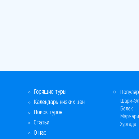
Горящие туры
Популяр
Шарм-Эл
Календарь низких цен
Белек
Поиск туров
Мармари
Статьи
Хургада
О нас