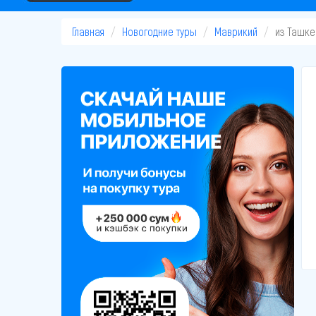
Главная
Новогодние туры
Маврикий
из Ташке