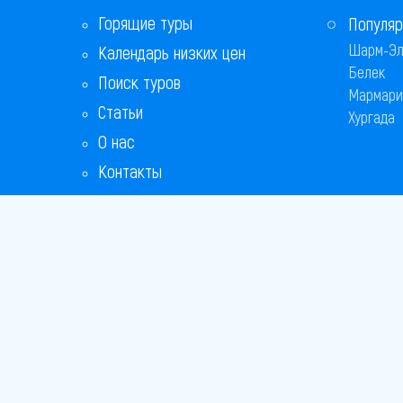
Горящие туры
Популяр
Шарм-Эл
Календарь низких цен
Белек
Поиск туров
Мармари
Статьи
Хургада
О нас
Контакты
Copyright
Bronix 20
Сайт не я
Способы