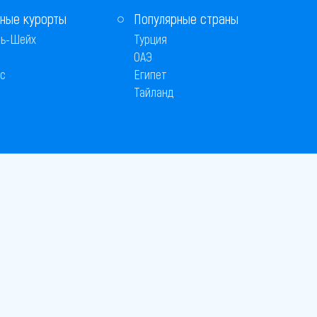
ные курорты
Популярные страны
ь-Шейх
Турция
ОАЭ
с
Египет
Тайланд
 © 2005–2026
26
вляется публичной офертой
 оплаты