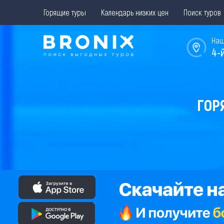
Горящие туры
Календарь низких цен
Поиск туров
Наш
4-
ГОР