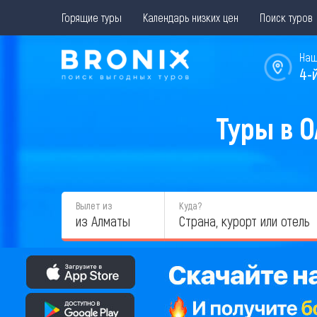
Горящие туры
Календарь низких цен
Поиск туров
Наш
4-
Туры в О
Вылет из
Куда?
из Алматы