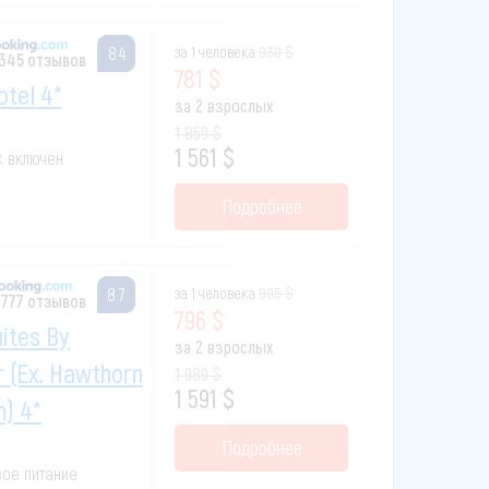
за 1 человека
930 $
8.4
 345 отзывов
781 $
otel 4*
за 2 взрослых
1 859 $
1 561 $
ак включен
Подробнее
за 1 человека
995 $
8.7
 777 отзывов
796 $
ites By
за 2 взрослых
 (ex. Hawthorn
1 989 $
1 591 $
) 4*
Подробнее
овое питание