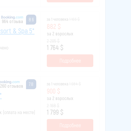
за 1 человека
1 103 $
8.6
964 отзыва
882 $
sort & Spa 5*
за 2 взрослых
2 205 $
1 764 $
ючено
Подробнее
за 1 человека
1 084 $
7.8
 260 отзывов
900 $
*
за 2 взрослых
2 168 $
1 799 $
ак (оплата на месте)
Подробнее