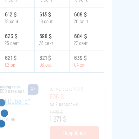
612 $
613 $
609 $
18 сент.
19 сент.
20 сент.
623 $
598 $
604 $
25 сент.
26 сент.
27 сент.
621 $
621 $
639 $
02 окт.
03 окт.
04 окт.
за 1 человека
795 $
8.4
 550 отзывов
636 $
tel Dubai 5*
за 2 взрослых
1 589 $
1 271 $
 включен
Подробнее