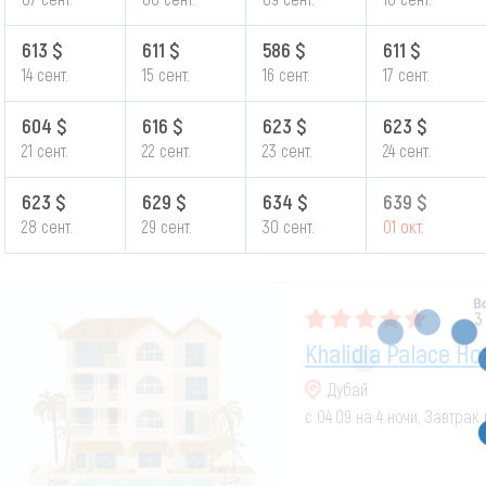
613 $
611 $
586 $
611 $
14 сент.
15 сент.
16 сент.
17 сент.
604 $
616 $
623 $
623 $
21 сент.
22 сент.
23 сент.
24 сент.
623 $
629 $
634 $
639 $
28 сент.
29 сент.
30 сент.
01 окт.
3
Khalidia Palace Ho
Дубай
с 04.09 на 4 ночи, Завтрак