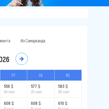
кента
Из Самарканда
026
ПТ
СБ
ВС
556 $
577 $
583 $
04 сент.
05 сент.
06 сент.
608 $
608 $
610 $
11 сент.
12 сент.
13 сент.