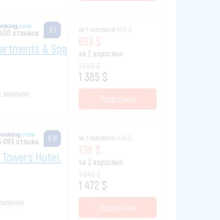
за 1 человека
825 $
8.1
 400 отзывов
693 $
partments & Spa
за 2 взрослых
1 649 $
1 385 $
ак включен
Подробнее
за 1 человека
920 $
8.8
3 093 отзыва
736 $
 Towers Hotel.
за 2 взрослых
1 840 $
1 472 $
 включен
Подробнее