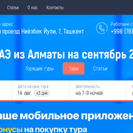
Статьи
О нас
Контакты
 адрес
Работаем с 
й проезд Ниёзбек Йули, 7, Ташкент
+998 (78)
АЭ из Алматы на сентябрь 
Горящие туры
Туры
Статьи
Дата начала тура:
Длительность:
14 авг.
на 7-9 ночей
±3 дня