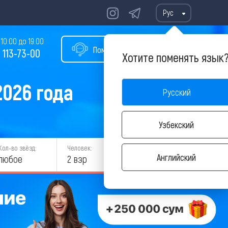
Рус
10:00 до 19:00
Помощь в подборе тура
 113-73-00
Хотите поменять язык
2026 года
Русский
Узбекский
Кол-во звёзд:
Человек:
НАЙТИ
Английский
любое
2 взр