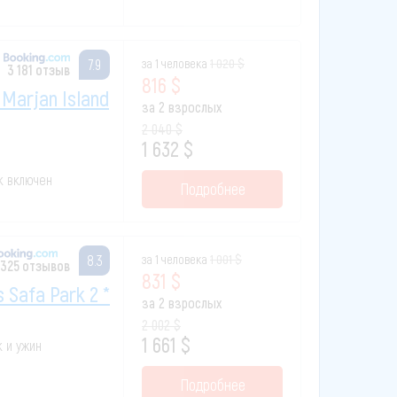
за 1 человека
1 020 $
7.9
3 181 отзыв
816 $
 Marjan Island
за 2 взрослых
2 040 $
1 632 $
ак включен
Подробнее
за 1 человека
1 001 $
8.3
 325 отзывов
831 $
s Safa Park 2 *
за 2 взрослых
2 002 $
1 661 $
к и ужин
Подробнее