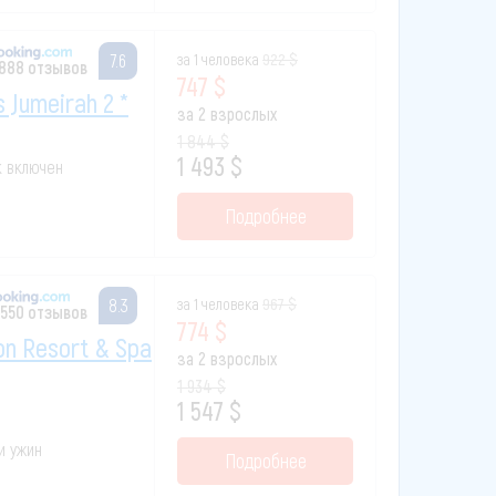
за 1 человека
922 $
7.6
 888 отзывов
747 $
s Jumeirah 2 *
за 2 взрослых
1 844 $
1 493 $
к включен
Подробнее
за 1 человека
967 $
8.3
 550 отзывов
774 $
on Resort & Spa
за 2 взрослых
1 934 $
1 547 $
 и ужин
Подробнее