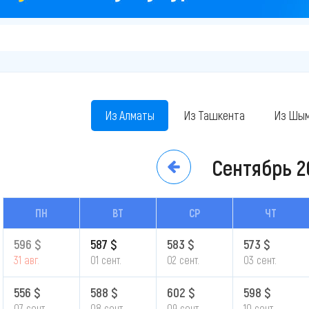
Из Алматы
Из Ташкента
Из Шым
Сентябрь
2
ПН
ВТ
СР
ЧТ
596 $
587 $
583 $
573 $
31 авг.
01 сент.
02 сент.
03 сент.
556 $
588 $
602 $
598 $
07 сент.
08 сент.
09 сент.
10 сент.