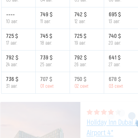
----
749 $
742 $
695 $
10 авг.
11 авг.
12 авг.
13 авг.
725 $
745 $
725 $
740 $
17 авг.
18 авг.
19 авг.
20 авг.
792 $
739 $
792 $
641 $
24 авг.
25 авг.
26 авг.
27 авг.
736 $
707 $
750 $
678 $
31 авг.
01 сент.
02 сент.
03 сент.
Holiday Inn Dubai
Airport 4*