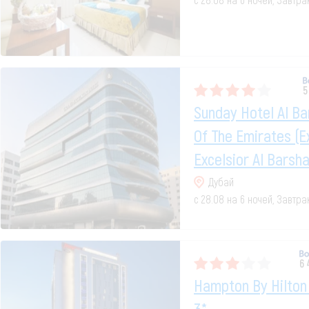
5
Sunday Hotel Al Ba
Of The Emirates (e
Excelsior Al Barsha
Дубай
с 28.08 на 6 ночей, Завтр
6
Hampton By Hilton 
3*