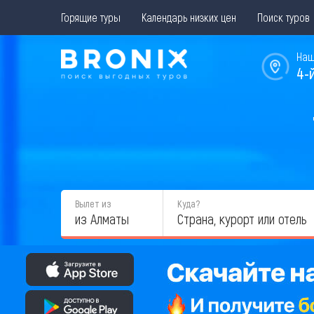
Горящие туры
Календарь низких цен
Поиск туров
Наш
4-
Вылет из
Куда?
из Алматы