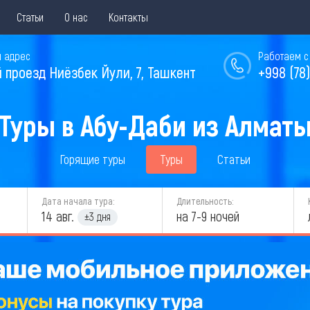
Статьи
О нас
Контакты
 адрес
Работаем с 
й проезд Ниёзбек Йули, 7, Ташкент
+998 (78)
Туры в Абу-Даби из Алмат
Горящие туры
Туры
Статьи
Дата начала тура:
Длительность:
14 авг.
на 7-9 ночей
±3 дня