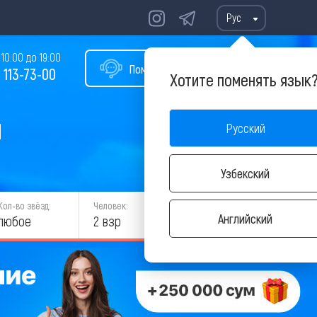
Рус
10:00 до 19:00
Помощь в подборе тура
 113-73-00
Хотите поменять язык
ы
Русский
Узбекский
Кол-во звёзд:
Человек:
НАЙТИ
Английский
любое
2 взр