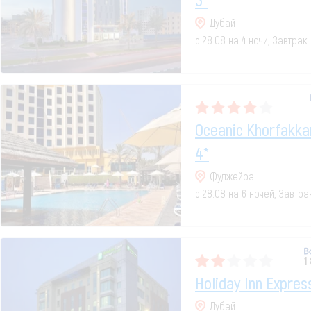
Дубай
с 28.08 на 4 ночи, Завтрак
Oceanic Khorfakka
4*
Фуджейра
с 28.08 на 6 ночей, Завтр
1
Holiday Inn Expres
Дубай