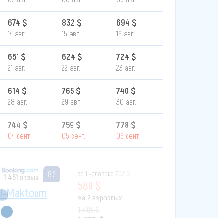
674 $
832 $
694 $
14 авг.
15 авг.
16 авг.
651 $
624 $
724 $
21 авг.
22 авг.
23 авг.
614 $
765 $
740 $
28 авг.
29 авг.
30 авг.
744 $
759 $
778 $
04 сент.
05 сент.
06 сент.
за 1 человека
702 $
8.2
1 451 отзыв
589 $
 Al-Maktoum
за 2 взрослых
1 403 $