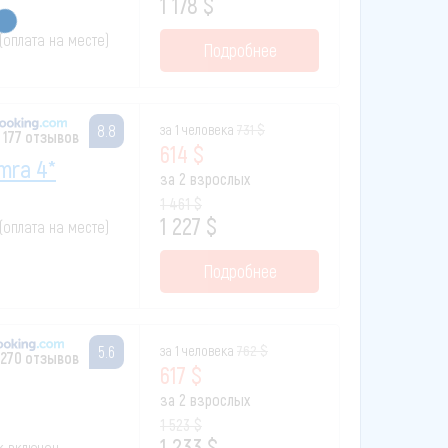
1 178 $
 (оплата на месте)
Подробнее
за 1 человека
731 $
8.8
 177 отзывов
614 $
amra 4*
за 2 взрослых
1 461 $
1 227 $
 (оплата на месте)
Подробнее
за 1 человека
762 $
5.6
 270 отзывов
617 $
за 2 взрослых
1 523 $
1 233 $
ак включен