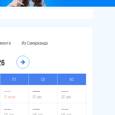
кента
Из Самарканда
26
ПТ
СБ
ВС
----
----
----
31 июля
01 авг.
02 авг.
----
----
----
07 авг.
08 авг.
09 авг.