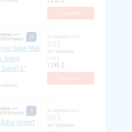
Подробнее
за 1 человека
769 $
7.9
 229 отзывов
623 $
rsha Dubai Mall
за 2 взрослых
x. Grand
1 538 $
1 245 $
 Dubai) 4*
Подробнее
ак включен
за 1 человека
746 $
8
 448 отзывов
626 $
Dubai Airport
за 2 взрослых