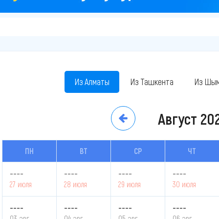
Из Алматы
Из Ташкента
Из Шым
Август
20
ПН
ВТ
СР
ЧТ
----
----
----
----
27 июля
28 июля
29 июля
30 июля
----
----
----
----
03 авг.
04 авг.
05 авг.
06 авг.