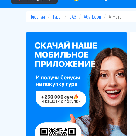
Главная
Туры
ОАЭ
Абу-Даби
Алматы