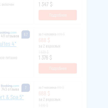
1 347 $
ак включен
Подробнее
за 1 человека
820 $
6.7
 411 отзывов
688 $
uites 4*
за 2 взрослых
1 639 $
1 376 $
овое питание
Подробнее
за 1 человека
810 $
7
743 отзыва
688 $
rt & Spa 5*
за 2 взрослых
1 619 $