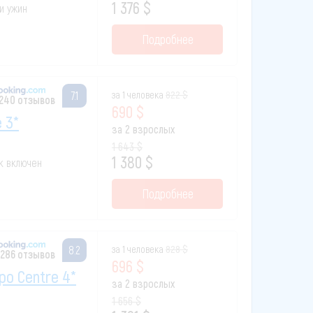
1 376 $
 и ужин
Подробнее
за 1 человека
822 $
7.1
 240 отзывов
690 $
 3*
за 2 взрослых
1 643 $
1 380 $
ак включен
Подробнее
за 1 человека
828 $
8.2
 286 отзывов
696 $
po Centre 4*
за 2 взрослых
1 656 $