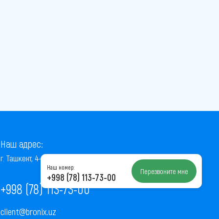
Наш адрес:
г. Ташкент, 4-й проезд Ниёзбек Йули, 7
Наш номер:
Перезвоните мне
+998 (78) 113-73-00
+998 (78) 113-73-00
client@bronix.uz