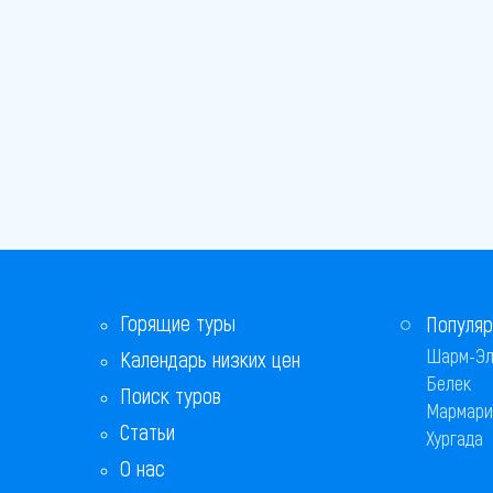
Горящие туры
Популяр
Шарм-Эл
Календарь низких цен
Белек
Поиск туров
Мармари
Статьи
Хургада
О нас