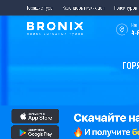
Горящие туры
Календарь низких цен
Поиск туров
Наш
4-
ГОР