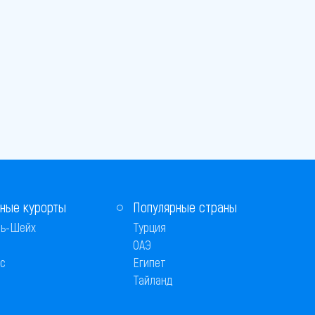
ные курорты
Популярные страны
ь-Шейх
Турция
ОАЭ
с
Египет
Тайланд