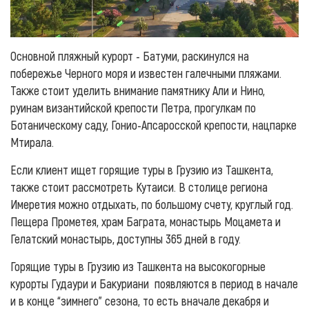
Основной пляжный курорт - Батуми, раскинулся на
побережье Черного моря и известен галечными пляжами.
Также стоит уделить внимание памятнику Али и Нино,
руинам византийской крепости Петра, прогулкам по
Ботаническому саду, Гонио-Апсаросской крепости, нацпарке
Мтирала.
Если клиент ищет горящие туры в Грузию из Ташкента,
также стоит рассмотреть Кутаиси. В столице региона
Имеретия можно отдыхать, по большому счету, круглый год.
Пещера Прометея, храм Баграта, монастырь Моцамета и
Гелатский монастырь, доступны 365 дней в году.
Горящие туры в Грузию из Ташкента на высокогорные
курорты Гудаури и Бакуриани появляются в период в начале
и в конце “зимнего” сезона, то есть вначале декабря и