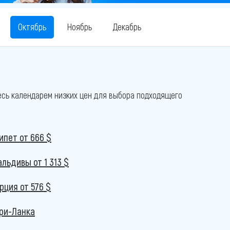
Октябрь
Ноябрь
Декабрь
есь календарем низких цен для выбора подходящего
гипет
от 666 $
альдивы
от 1 313 $
урция
от 576 $
ри-Ланка