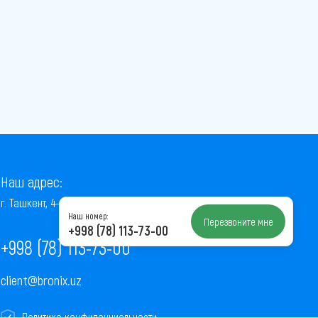
Наш адрес:
г. Ташкент, 4-й проезд Ниёзбек Йули, 7
Наш номер:
Перезвоните мне
+998 (78) 113-73-00
+998 (78) 113-73-00
client@bronix.uz
Политика конфиденциальности