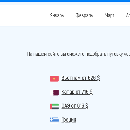
Январь
Февраль
Март
А
На нашем сайте вы сможете подобрать путевку чер
Вьетнам
от 626 $
Катар
от 716 $
ОАЭ
от 613 $
Греция