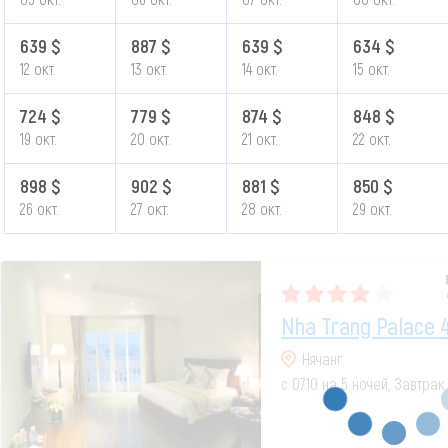
639 $
887 $
639 $
634 $
12 окт.
13 окт.
14 окт.
15 окт.
724 $
779 $
874 $
848 $
19 окт.
20 окт.
21 окт.
22 окт.
898 $
902 $
881 $
850 $
26 окт.
27 окт.
28 окт.
29 окт.
Nha Trang Palace 
Нячанг
с 07.10 на 5 ночей, Завтра