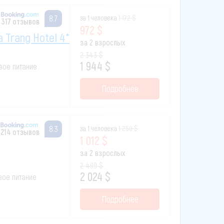
за 1 человека
1 172 $
8.7
317 отзывов
972 $
a Trang Hotel 4*
за 2 взрослых
2 343 $
1 944 $
овое питание
Подробнее
за 1 человека
1 250 $
8.3
214 отзывов
1 012 $
за 2 взрослых
2 499 $
2 024 $
овое питание
Подробнее