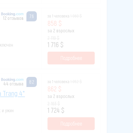
за 1 человека
1 060 $
7.6
12 отзывов
858 $
за 2 взрослых
2 119 $
1 716 $
 включен
Подробнее
за 1 человека
1 052 $
8.2
44 отзыва
862 $
a Trang 4*
за 2 взрослых
2 103 $
1 724 $
к и ужин
Подробнее