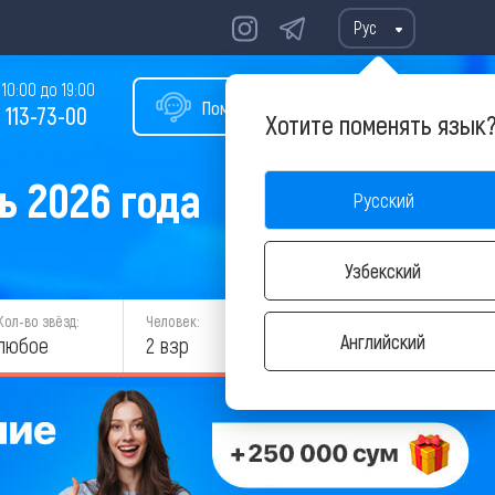
Рус
10:00 до 19:00
Помощь в подборе тура
 113-73-00
Хотите поменять язык
ь 2026 года
Русский
Узбекский
Кол-во звёзд:
Человек:
НАЙТИ
Английский
любое
2 взр