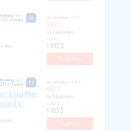
за 1 человека
996 $
7.8
1 003 отзыва
847 $
за 2 взрослых
1 992 $
1 693 $
 и ужин
Подробнее
за 1 человека
1 026 $
8.9
357 отзывов
852 $
ort & Spa Phan
за 2 взрослых
Resort) 4*
2 052 $
1 703 $
 и ужин
Подробнее