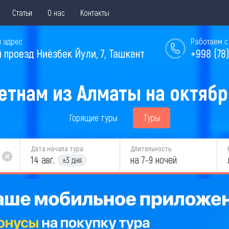
Статьи
О нас
Контакты
 адрес
Работаем с 
й проезд Ниёзбек Йули, 7, Ташкент
+998 (78)
етнам из Алматы на октябр
Горящие туры
Туры
Дата начала тура:
Длительность:
14 авг.
на 7-9 ночей
±3 дня