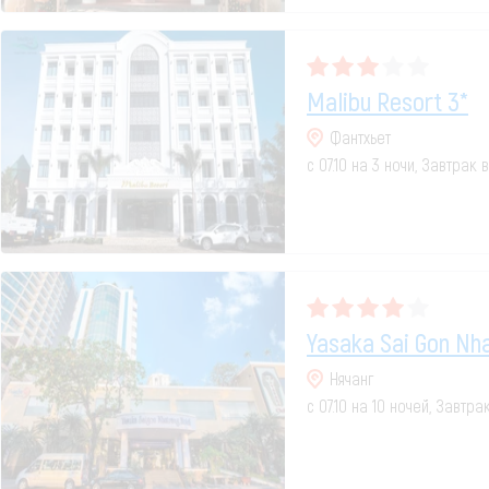
Malibu Resort 3*
Фантхьет
с 07.10 на 3 ночи, Завтрак
Yasaka Sai Gon Nh
Нячанг
с 07.10 на 10 ночей, Завтра