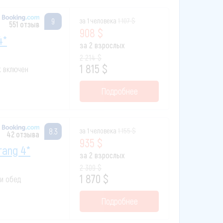
за 1 человека
1 107 $
9
551 отзыв
908 $
4*
за 2 взрослых
2 214 $
1 815 $
ак включен
Подробнее
за 1 человека
1 155 $
8.3
42 отзыва
935 $
rang 4*
за 2 взрослых
2 309 $
1 870 $
 и обед
Подробнее