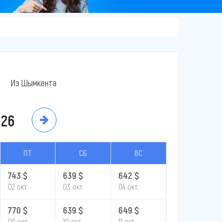
Из Шымкента
026
ПТ
СБ
ВС
743 $
639 $
642 $
02 окт.
03 окт.
04 окт.
770 $
639 $
649 $
09 окт.
10 окт.
11 окт.