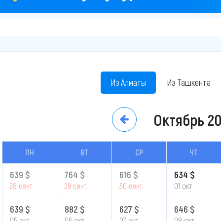
Из Алматы
Из Ташкента
Октябрь
2
ПН
ВТ
СР
ЧТ
639 $
764 $
616 $
634 $
28 сент.
29 сент.
30 сент.
01 окт.
639 $
882 $
627 $
646 $
05 окт.
06 окт.
07 окт.
08 окт.