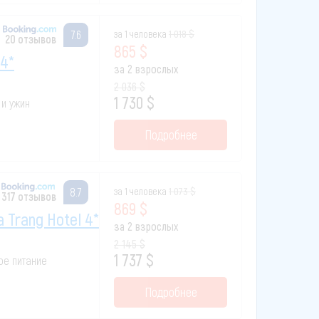
за 1 человека
1 018 $
7.6
20 отзывов
865 $
 4*
за 2 взрослых
2 036 $
1 730 $
 и ужин
Подробнее
за 1 человека
1 073 $
8.7
317 отзывов
869 $
a Trang Hotel 4*
за 2 взрослых
2 145 $
1 737 $
вое питание
Подробнее