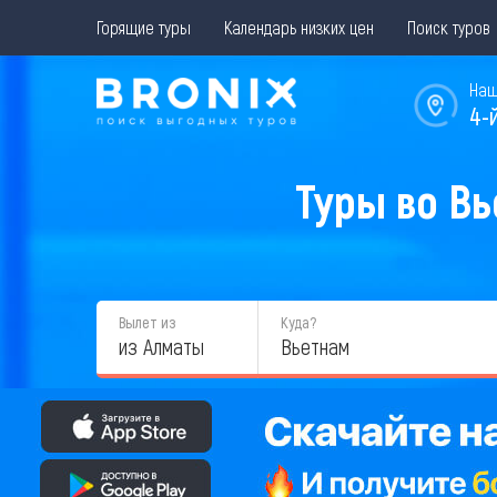
Горящие туры
Календарь низких цен
Поиск туров
Наш
4-
Туры во Вь
Вылет из
Куда?
из Алматы