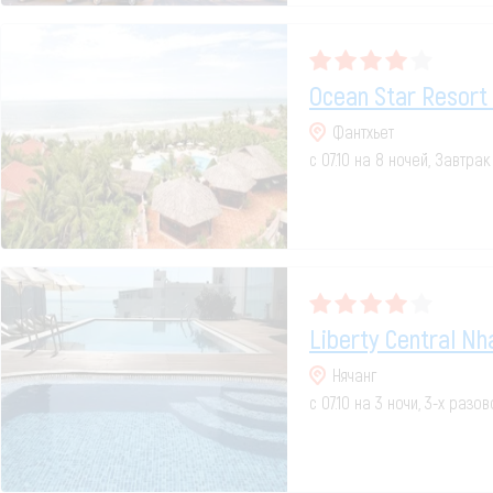
Ocean Star Resort
Фантхьет
с 07.10 на 8 ночей, Завтрак
Liberty Central Nh
Нячанг
с 07.10 на 3 ночи, 3-х разо