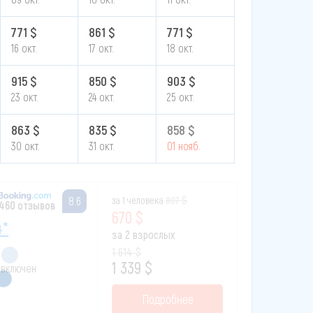
771 $
861 $
771 $
16 окт.
17 окт.
18 окт.
915 $
850 $
903 $
23 окт.
24 окт.
25 окт.
863 $
835 $
858 $
30 окт.
31 окт.
01 нояб.
за 1 человека
807 $
8.6
460 отзывов
670 $
4*
за 2 взрослых
1 614 $
1 339 $
к включен
Подробнее