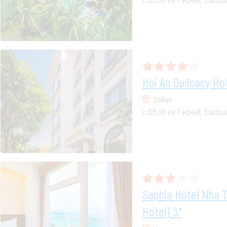
Hoi An Delicacy Ho
Хойан
с 08.08 на 7 ночей, Завтр
Saphia Hotel Nha T
Hotel) 3*