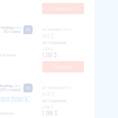
Подробнее
за 1 человека
754 $
8.6
82 отзыва
641 $
за 2 взрослых
1 508 $
1 281 $
ак включен
Подробнее
за 1 человека
800 $
8.6
205 отзывов
648 $
rang Hotel 4*
за 2 взрослых
1 600 $
1 296 $
к включен