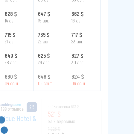
628 $
647 $
662 $
14 авг.
15 авг.
16 авг.
715 $
735 $
717 $
21 авг.
22 авг.
23 авг.
649 $
625 $
627 $
28 авг.
29 авг.
30 авг.
660 $
646 $
624 $
04 сент.
05 сент.
06 сент.
за 1 человека
613 $
9.5
1 199 отзывов
521 $
utique Hotel &
за 2 взрослых
1 225 $