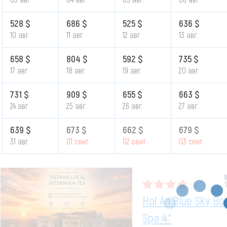
528 $
686 $
525 $
636 $
10 авг.
11 авг.
12 авг.
13 авг.
658 $
804 $
592 $
735 $
17 авг.
18 авг.
19 авг.
20 авг.
731 $
909 $
655 $
663 $
24 авг.
25 авг.
26 авг.
27 авг.
639 $
673 $
662 $
679 $
31 авг.
01 сент.
02 сент.
03 сент.
Hoi An Blue Sky Bo
Spa 4*