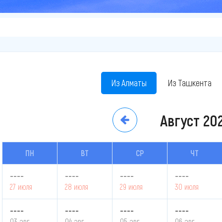
Из Алматы
Из Ташкента
Август
20
ПН
ВТ
СР
ЧТ
----
----
----
----
27 июля
28 июля
29 июля
30 июля
----
----
----
----
03 авг.
04 авг.
05 авг.
06 авг.