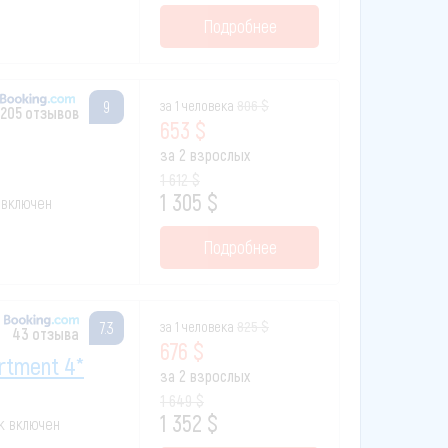
Подробнее
за 1 человека
806 $
9
205 отзывов
653 $
за 2 взрослых
1 612 $
1 305 $
к включен
Подробнее
за 1 человека
825 $
7.3
43 отзыва
676 $
rtment 4*
за 2 взрослых
1 649 $
1 352 $
ак включен