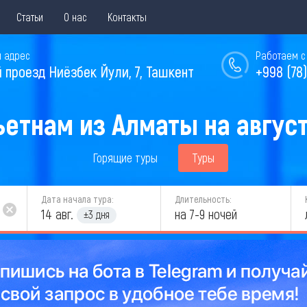
Статьи
О нас
Контакты
 адрес
Работаем с 
й проезд Ниёзбек Йули, 7, Ташкент
+998 (78)
ьетнам из Алматы на август
Горящие туры
Туры
Дата начала тура:
Длительность:
14 авг.
на 7-9 ночей
±3 дня