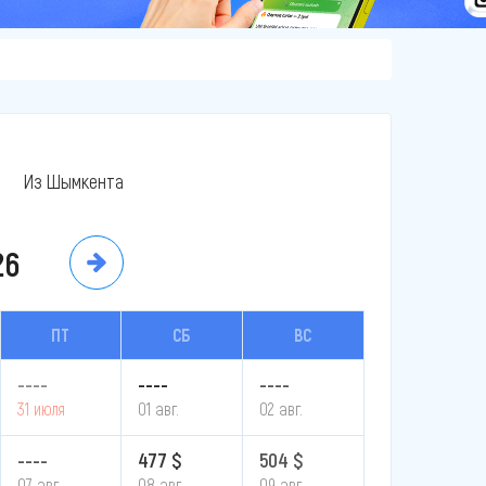
Из Шымкента
26
ПТ
СБ
ВС
----
----
----
31 июля
01 авг.
02 авг.
----
477 $
504 $
07 авг.
08 авг.
09 авг.