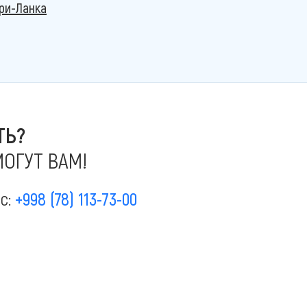
ри-Ланка
ТЬ?
ОГУТ ВАМ!
ас:
+998 (78) 113-73-00