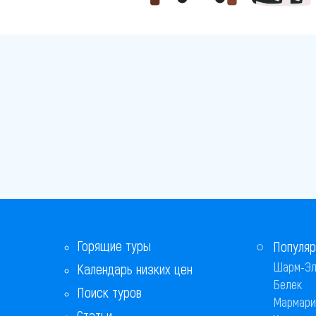
Горящие туры
Популяр
Шарм-Эл
Календарь низких цен
Белек
Поиск туров
Мармари
Статьи