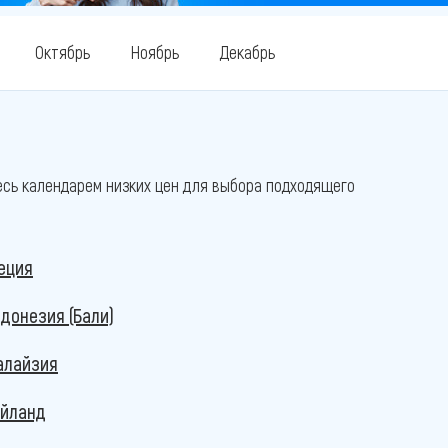
Октябрь
Ноябрь
Декабрь
есь календарем низких цен для выбора подходящего
еция
донезия (Бали)
алайзия
айланд