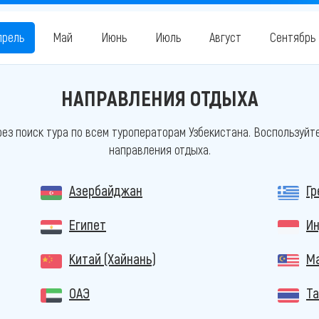
прель
Май
Июнь
Июль
Август
Сентябрь
НАПРАВЛЕНИЯ ОТДЫХА
ез поиск тура по всем туроператорам Узбекистана. Воспользуйт
направления отдыха.
Азербайджан
Гр
Египет
Ин
Китай (Хайнань)
М
ОАЭ
Т