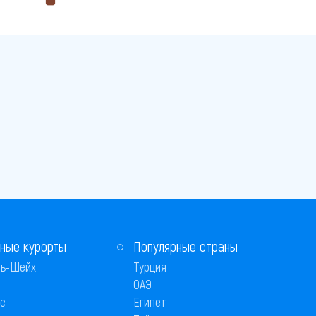
ные курорты
Популярные страны
ь-Шейх
Турция
ОАЭ
с
Египет