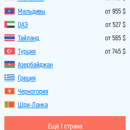
Мальдивы
от 955 $
ОАЭ
от 527 $
Тайланд
от 565 $
Турция
от 745 $
Азербайджан
Греция
Черногория
Шри-Ланка
Eщё 1 страна