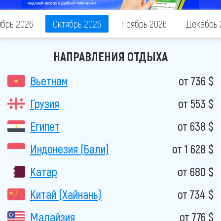
ябрь 2026
Октябрь 2026
Ноябрь 2026
Декабрь 
НАПРАВЛЕНИЯ ОТДЫХА
Вьетнам
от 736 $
Грузия
от 553 $
Египет
от 638 $
Индонезия (Бали)
от 1 628 $
Катар
от 680 $
Китай (Хайнань)
от 734 $
Малайзия
от 776 $