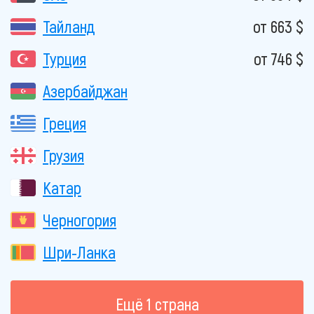
Тайланд
от 663 $
Турция
от 746 $
Азербайджан
Греция
Грузия
Катар
Черногория
Шри-Ланка
Eщё 1 страна