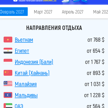
Февраль 2027
Март 2027
Апрель 2027
Май 202
НАПРАВЛЕНИЯ ОТДЫХА
Вьетнам
от 768 $
Египет
от 654 $
Индонезия (Бали)
от 1 767 $
Китай (Хайнань)
от 893 $
Малайзия
от 1 031 $
Мальдивы
от 1 228 $
ОАЭ
от 564 $