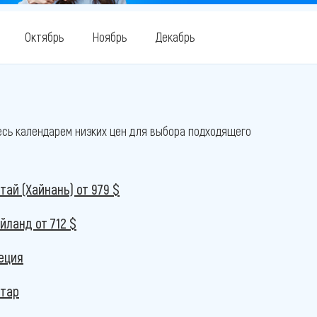
Октябрь
Ноябрь
Декабрь
есь календарем низких цен для выбора подходящего
тай (Хайнань)
от 979 $
айланд
от 712 $
еция
тар