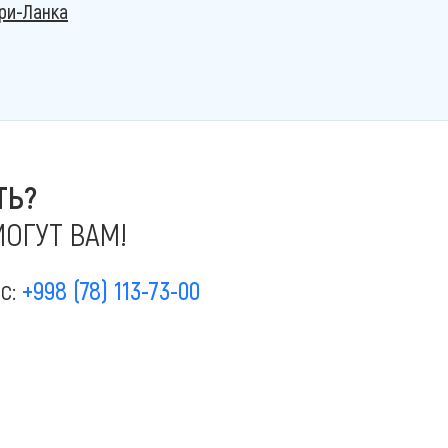
ри-Ланка
ТЬ?
ОГУТ ВАМ!
ас:
+998 (78) 113-73-00