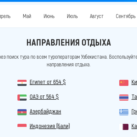
прель
Май
Июнь
Июль
Август
Сентябрь
НАПРАВЛЕНИЯ ОТДЫХА
ез поиск тура по всем туроператорам Узбекистана. Воспользуйт
направления отдыха.
Египет
от 654 $
Ки
ОАЭ
от 564 $
Т
Азербайджан
Гр
Индонезия (Бали)
Ка