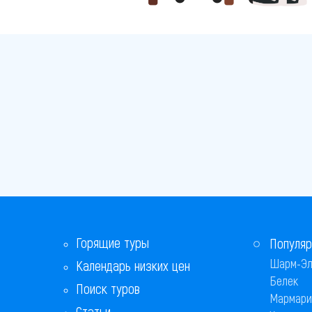
Горящие туры
Популяр
Шарм-Эл
Календарь низких цен
Белек
Поиск туров
Мармари
Статьи