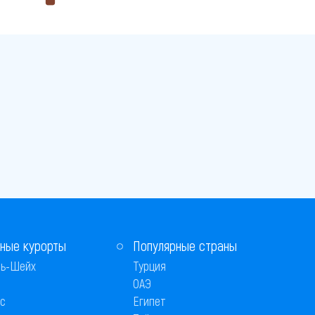
ные курорты
Популярные страны
ь-Шейх
Турция
ОАЭ
с
Египет