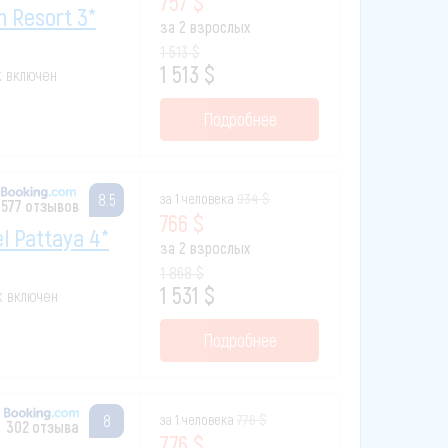
757 $
n Resort 3*
за 2 взрослых
1 513 $
1 513 $
к включен
Подробнее
за 1 человека
934 $
8.5
577 отзывов
766 $
l Pattaya 4*
за 2 взрослых
1 868 $
1 531 $
ак включен
Подробнее
за 1 человека
776 $
8
302 отзыва
776 $