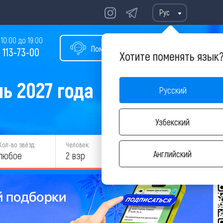
Рус
10:00 до 19:00
Помощь в подборе тура
 113-73-00
Хотите поменять язык
ь 2027 года
Русский
Узбекский
Кол-во звёзд:
Человек:
НАЙТИ
Английский
любое
2 взр