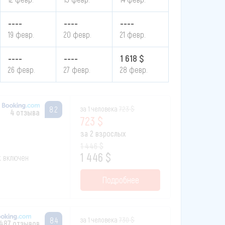
----
----
----
19 февр.
20 февр.
21 февр.
----
----
1 618 $
26 февр.
27 февр.
28 февр.
за 1 человека
723 $
8.2
4 отзыва
723 $
за 2 взрослых
1 446 $
1 446 $
к включен
Подробнее
за 1 человека
730 $
8.4
 487 отзывов