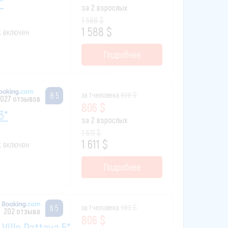
*
за 2 взрослых
1 588 $
1 588 $
к включен
Подробнее
за 1 человека
806 $
8.5
 027 отзывов
806 $
3*
за 2 взрослых
1 611 $
1 611 $
к включен
Подробнее
за 1 человека
983 $
6.5
202 отзыва
806 $
Ville Pattaya 5*