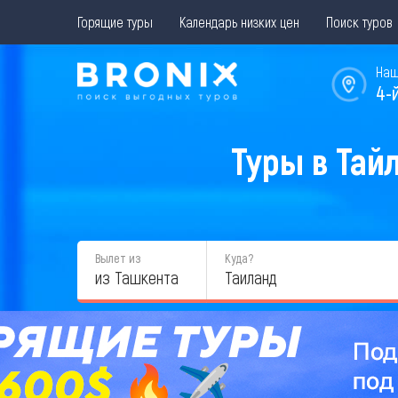
Горящие туры
Календарь низких цен
Поиск туров
Наш
4-
Туры в Тай
Вылет из
Куда?
из Ташкента