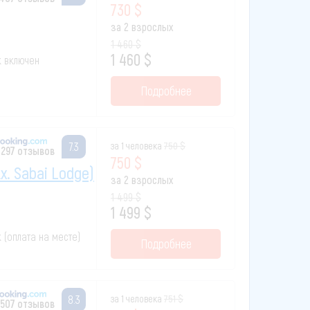
730 $
за 2 взрослых
1 460 $
1 460 $
к включен
Подробнее
за 1 человека
750 $
7.3
 297 отзывов
750 $
x. Sabai Lodge)
за 2 взрослых
1 499 $
1 499 $
к (оплата на месте)
Подробнее
за 1 человека
751 $
8.3
 507 отзывов