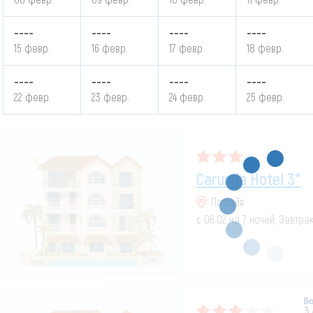
----
----
----
----
15 февр.
16 февр.
17 февр.
18 февр.
----
----
----
----
22 февр.
23 февр.
24 февр.
25 февр.
Carunda Hotel 3*
Паттайя
с 06.02 на 7 ночей, Завтра
3