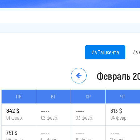
Из Ташкента
Из 
Февраль
2
ПН
ВТ
СР
ЧТ
842 $
----
----
813 $
01 февр.
02 февр.
03 февр.
04 февр.
751 $
----
----
----
08 февр.
09 февр.
10 февр.
11 февр.