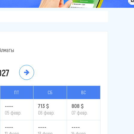
Алматы
027
ПТ
СБ
ВС
----
713 $
808 $
05 февр.
06 февр.
07 февр.
----
----
----
12 февр.
13 февр.
14 февр.