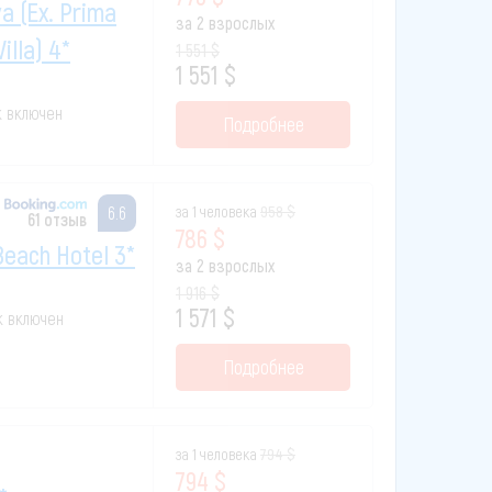
a (ex. Prima
за 2 взрослых
lla) 4*
1 551 $
1 551 $
к включен
Подробнее
за 1 человека
958 $
6.6
61 отзыв
786 $
each Hotel 3*
за 2 взрослых
1 916 $
1 571 $
ак включен
Подробнее
за 1 человека
794 $
794 $