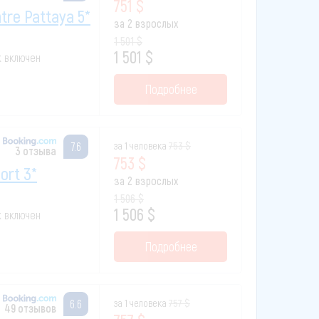
751 $
tre Pattaya 5*
за 2 взрослых
1 501 $
1 501 $
к включен
Подробнее
за 1 человека
753 $
7.6
3 отзыва
753 $
ort 3*
за 2 взрослых
1 506 $
1 506 $
к включен
Подробнее
за 1 человека
757 $
6.6
49 отзывов