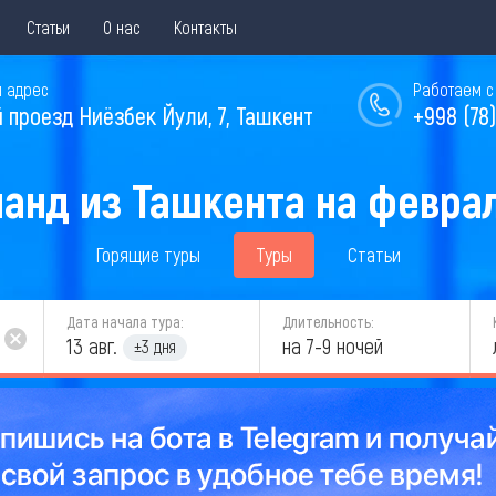
Статьи
О нас
Контакты
 адрес
Работаем с 
й проезд Ниёзбек Йули, 7, Ташкент
+998 (78)
ланд из Ташкента на феврал
Горящие туры
Туры
Статьи
Дата начала тура:
Длительность:
13 авг.
на 7-9 ночей
±3 дня