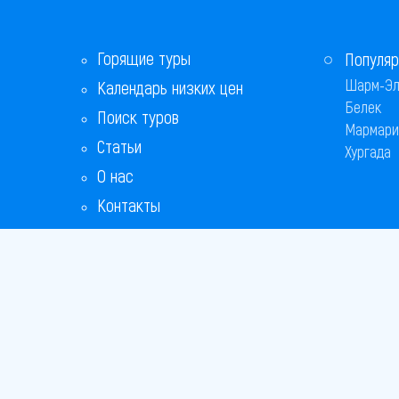
Горящие туры
Популяр
Шарм-Эл
Календарь низких цен
Белек
Поиск туров
Мармари
Статьи
Хургада
О нас
Контакты
Copyright
Bronix 20
Сайт не я
Способы