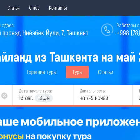
Статьи
О нас
Контакты
 адрес
Работаем с 
й проезд Ниёзбек Йули, 7, Ташкент
+998 (78)
айланд из Ташкента на май 
Горящие туры
Туры
Статьи
Дата начала тура:
Длительность:
13 авг.
на 7-9 ночей
±3 дня