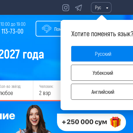
Рус
10:00 до 19:00
Помощь в подборе тура
 113-73-00
Хотите поменять язык
2027 года
Русский
Узбекский
Кол-во звёзд:
Человек:
НАЙТИ
Английский
любое
2 взр