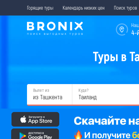
Горящие туры
Календарь низких цен
Поиск туров
Наш
4-
Туры в Т
Вылет из
Куда?
из Ташкента