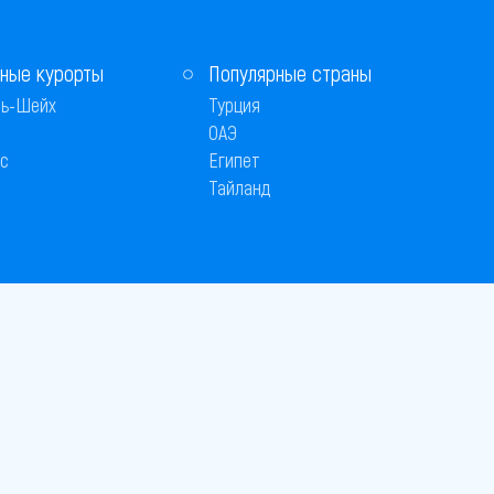
ные курорты
Популярные страны
ь-Шейх
Турция
ОАЭ
с
Египет
Тайланд
 © 2005–2026
26
вляется публичной офертой
 оплаты