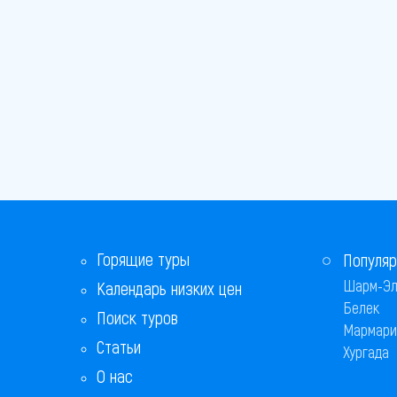
Горящие туры
Популяр
Шарм-Эл
Календарь низких цен
Белек
Поиск туров
Мармари
Статьи
Хургада
О нас