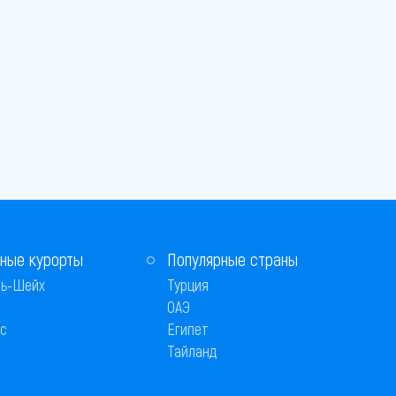
ные курорты
Популярные страны
ь-Шейх
Турция
ОАЭ
с
Египет
Тайланд