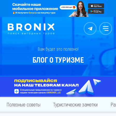
Контакты
Меню
Вам будет это полезно!
БЛОГ О ТУРИЗМЕ
Полезные советы
Туристические заметки
Ра