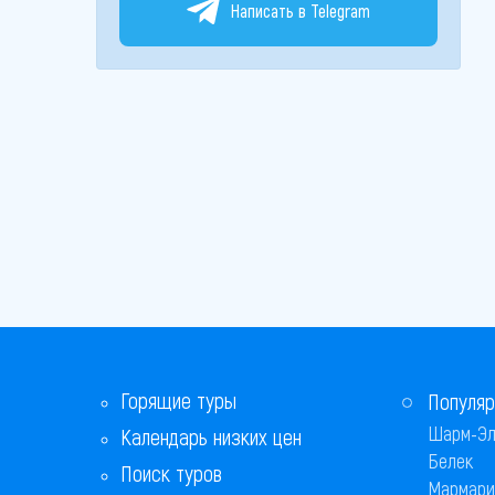
Написать в Telegram
Горящие туры
Популяр
Шарм-Эл
Календарь низких цен
Белек
Поиск туров
Мармари