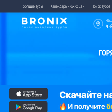
Горящие туры
Календарь низких цен
Поиск туров
Наш
4-
ГОР