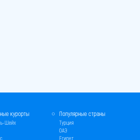
ные курорты
Популярные страны
ь-Шейх
Турция
ОАЭ
с
Египет