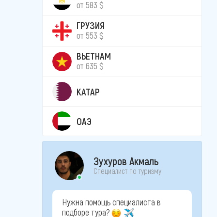
от 583 $
ГРУЗИЯ
от 553 $
ВЬЕТНАМ
от 635 $
КАТАР
ОАЭ
Зухуров Акмаль
Специалист по туризму
Нужна помощь специалиста в
подборе тура?